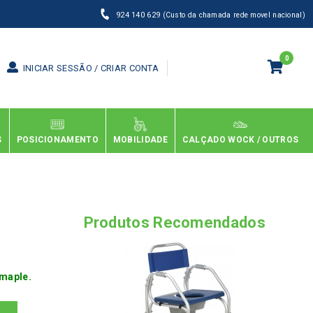
924 140 629
(Custo da chamada rede movel nacional)
0
INICIAR SESSÃO / CRIAR CONTA
S
POSICIONAMENTO
MOBILIDADE
CALÇADO WOCK / OUTROS
Produtos Recomendados
 maple.