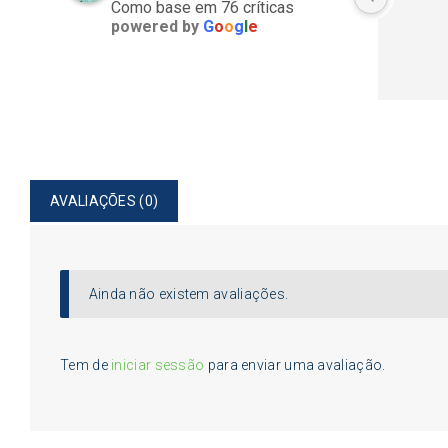
Como base em 76 críticas
powered by
G
o
o
g
l
e
AVALIAÇÕES (0)
Ainda não existem avaliações.
Tem de
iniciar sessão
para enviar uma avaliação.