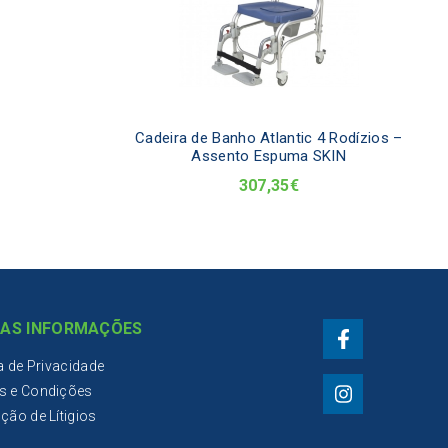
Cadeira de Banho Atlantic 4 Rodízios –
Assento Espuma SKIN
307,35
€
AS INFORMAÇÕES
ca de Privacidade
s e Condições
ção de Lítigios