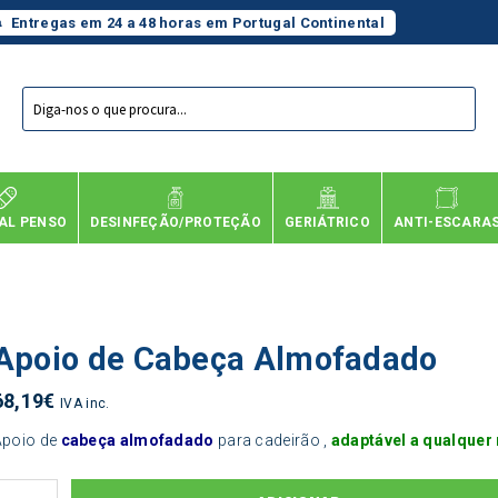
Entregas em 24 a 48 horas em Portugal Continental
Products
search
AL PENSO
DESINFEÇÃO/PROTEÇÃO
GERIÁTRICO
ANTI-ESCARA
Apoio de Cabeça Almofadado
68,19
€
IVA inc.
Apoio de
cabeça almofadado
para cadeirão ,
adaptável a qualquer