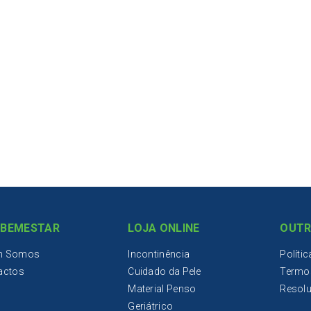
IBEMESTAR
LOJA ONLINE
OUTR
m Somos
Incontinência
Políti
actos
Cuidado da Pele
Termo
Material Penso
Resolu
Geriátrico