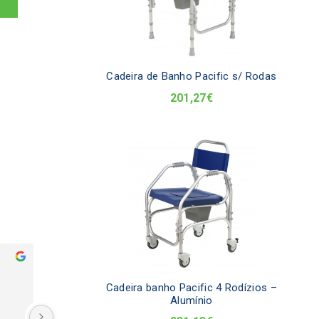
Cadeira de Banho Pacific s/ Rodas
201,27
€
Manuel Pinho
Mari
ano passado
ano p
Cadeira banho Pacific 4 Rodízios –
Alumínio
Compro com regularidade na 