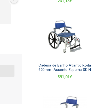
231,13
€
Geribemestar e estou muito 
satisfeito com os produtos e com a 
eficiência do serviço. Tive um 
problema com um equipamento que 
comprei mas o serviço pós venda 
foi muito atencioso e resolveu a 
situação como pretendido.Muito 
satisfeito.
Cadeira de Banho Atlantic Roda
600mm- Assento Espuma SKIN
391,01
€