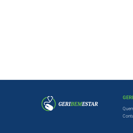
GER
Que
Cont