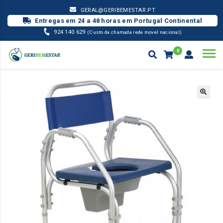
GERAL@GERIBEMESTAR.PT
Entregas em 24 a 48 horas em Portugal Continental
924 140 629
(Custo da chamada rede movel nacional)
0
GERIÁTRICO
CADEIRA DE BANHO PACIFIC S/ RODAS
Products
search