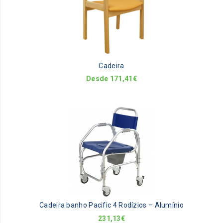
mu
va
Th
op
m
be
Cadeira
ch
on
Desde
171,41
€
th
pr
pa
Cadeira banho Pacific 4 Rodízios – Alumínio
231,13
€