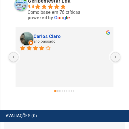
Geribemestar Lda
4.8
Como base em 76 críticas
powered by
G
o
o
g
l
e
Carlos Claro
ano passado
AVALIAÇÕES (0)