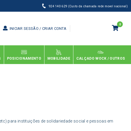
924 140 629
(Custo da chamada rede movel nacional)
0
INICIAR SESSÃO / CRIAR CONTA
S
POSICIONAMENTO
MOBILIDADE
CALÇADO WOCK / OUTROS
etc) para instituições de solidariedade social e pessoas em