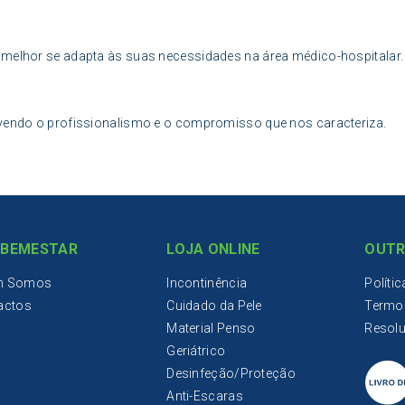
 melhor se adapta às suas necessidades na área médico-hospitalar
lvendo o profissionalismo e o compromisso que nos caracteriza.
IBEMESTAR
LOJA ONLINE
OUTR
m Somos
Incontinência
Políti
actos
Cuidado da Pele
Termo
Material Penso
Resolu
Geriátrico
Desinfeção/Proteção
Anti-Escaras