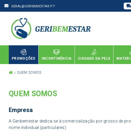
GERAL@GERIBEMESTAR.PT
PROMOÇÕES
INCONTINÊNCIA
CUIDADO DA PELE
MATERI
QUEM SOMOS
QUEM SOMOS
Empresa
A Geribemestar dedica-se á comercialização por grosso de produt
nome individual (particulares).