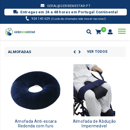
GERAL@GERIBEMESTAR.PT
Entregas em 24 a 48 horas em Portugal Continental
924 140 629
(Custo da chamada rede movel nacional)
0
ANTI-ESCARAS
Products
search
ALMOFADAS
VER TODOS
Amofada Anti-escara
Almofada de Abdução
Redonda com furo
Impermeável