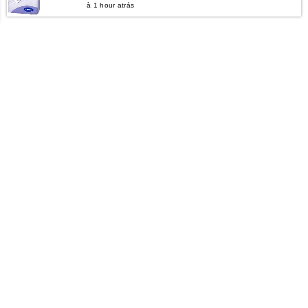
à 1 hour atrás
GERIBEMESTAR
Quem Somos
Contactos
LOJA ONLINE
Incontinência