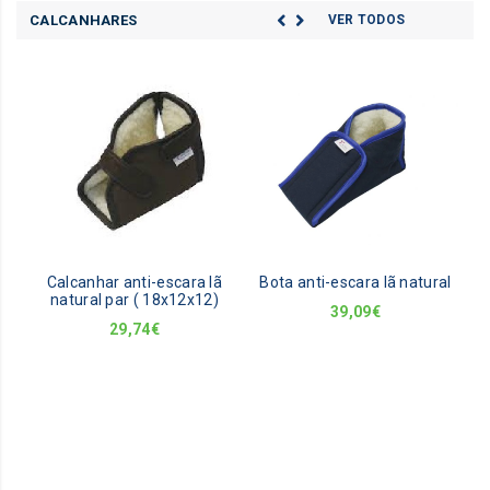
CALCANHARES
VER TODOS
Calcanhar anti-escara lã
Bota anti-escara lã natural
natural par ( 18x12x12)
39,09
€
29,74
€