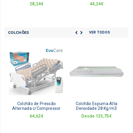
28,24
€
44,24
€
COLCHÕES
VER TODOS
This
prod
has
mult
vari
The
opti
may
be
Colchão de Pressão
Colchão Espuma Alta
chos
Alternada c/Compressor
Densidade 28 Kg/m3
on
64,62
€
Desde
133,75
€
the
prod
pag