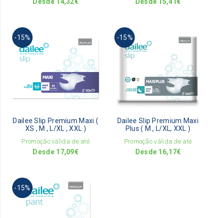
Desde
14,32
€
Desde
15,41
€
product
pro
page
pag
This
This
-15%
-15%
product
pro
has
has
multiple
mult
variants.
vari
The
The
options
opti
may
ma
be
be
Dailee Slip Premium Maxi (
Dailee Slip Premium Maxi
chosen
cho
XS , M , L/XL , XXL )
Plus ( M , L/XL, XXL )
on
on
Promoção válida de até
Promoção válida de até
the
the
Desde
17,09
€
Desde
16,17
€
product
pro
page
pag
This
-15%
product
has
multiple