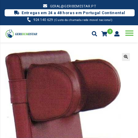
GERAL@GERIBEMESTAR.PT
Entregas em 24 a 48 horas em Portugal Continental
924 140 629
(Custo da chamada rede movel nacional)
0
GERIÁTRICO
APOIO DE CABEÇA C/RELHAS
Products
search