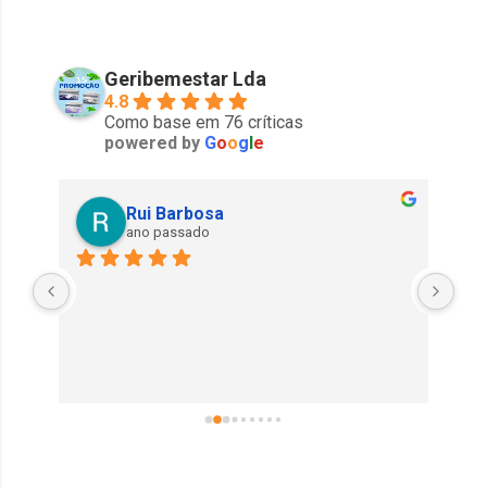
Geribemestar Lda
4.8
Como base em 76 críticas
powered by
G
o
o
g
l
e
Rui Barbosa
ano passado
Exe