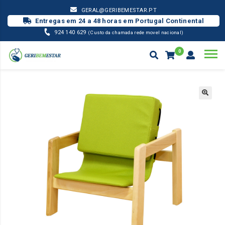
GERAL@GERIBEMESTAR.PT
Entregas em 24 a 48 horas em Portugal Continental
924 140 629
(Custo da chamada rede movel nacional)
0
GERIÁTRICO
BANCO P/ APOIO DE PÉS ARTICULADO
Products
search