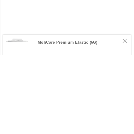
MoliCare Premium Elastic (6G)
2 pessoas estão a ver este produto atualmente.
GERIBEMESTAR