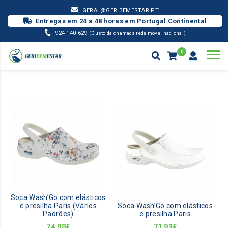
GERAL@GERIBEMESTAR.PT
Entregas em 24 a 48 horas em Portugal Continental
924 140 629
(Custo da chamada rede movel nacional)
0
CALÇADO WOCK / OUTROS
CATÁLOGO PARIS
Products
search
Soca Wash’Go com elásticos
e presilha Paris (Vários
Soca Wash’Go com elásticos
Padrões)
e presilha Paris
74,98
€
71,93
€