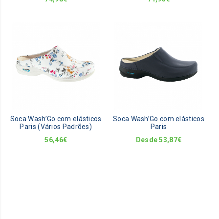
This
This
product
pro
has
has
multiple
mult
variants.
vari
The
The
options
opti
may
ma
be
be
Soca Wash’Go com elásticos
Soca Wash’Go com elásticos
chosen
cho
Paris (Vários Padrões)
Paris
on
on
56,46
€
Desde
53,87
€
the
the
product
pro
page
pag