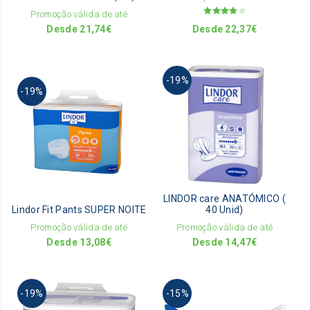
the
on
Promoção válida de até
Avaliação
pro
the
Desde
21,74
€
Desde
22,37
€
4.00
de 5
pag
product
page
This
This
-19%
pro
-19%
product
has
has
mult
multiple
vari
variants.
The
The
opti
options
ma
may
be
be
LINDOR care ANATÓMICO (
cho
Lindor Fit Pants SUPER NOITE
40 Unid)
chosen
on
on
Promoção válida de até
Promoção válida de até
the
the
Desde
13,08
€
Desde
14,47
€
pro
product
pag
page
This
-19%
-15%
product