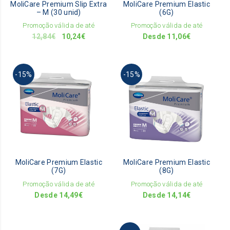
MoliCare Premium Slip Extra
MoliCare Premium Elastic
cho
– M (30 unid)
(6G)
on
Promoção válida de até
Promoção válida de até
the
O
O
12,84
€
10,24
€
Desde
11,06
€
pro
preço
preço
pag
original
atual
This
This
era:
é:
-15%
-15%
product
pro
12,84€.
10,24€.
has
has
multiple
mult
variants.
vari
The
The
options
opti
may
ma
be
be
MoliCare Premium Elastic
MoliCare Premium Elastic
chosen
cho
(7G)
(8G)
on
on
Promoção válida de até
Promoção válida de até
the
the
Desde
14,49
€
Desde
14,14
€
product
pro
page
pag
This