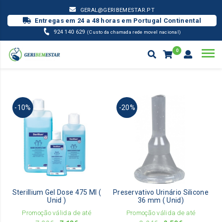
GERAL@GERIBEMESTAR.PT
Entregas em 24 a 48 horas em Portugal Continental
924 140 629
(Custo da chamada rede movel nacional)
0
PROMOÇÕES
Products
search
-10%
-20%
Sterillium Gel Dose 475 Ml (
Preservativo Urinário Silicone
Unid )
36 mm ( Unid)
Promoção válida de até
Promoção válida de até