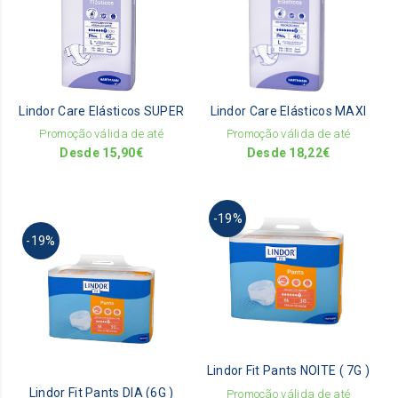
multiple
mult
variants.
vari
The
The
options
opti
may
ma
be
be
Lindor Care Elásticos SUPER
Lindor Care Elásticos MAXI
chosen
cho
on
on
Promoção válida de até
Promoção válida de até
the
the
Desde
15,90
€
Desde
18,22
€
product
pro
page
pag
This
-19%
pro
This
-19%
has
product
mult
has
vari
multiple
The
variants.
opti
The
ma
options
be
may
Lindor Fit Pants NOITE ( 7G )
cho
be
on
Lindor Fit Pants DIA (6G )
chosen
Promoção válida de até