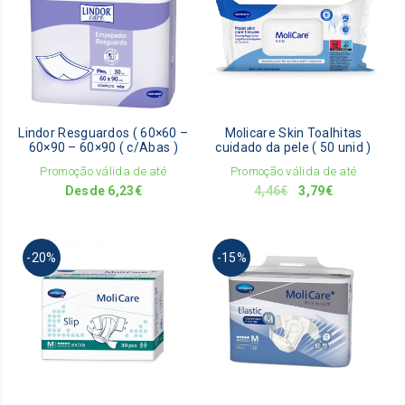
has
multiple
variants.
The
options
may
be
Lindor Resguardos ( 60×60 –
Molicare Skin Toalhitas
chosen
60×90 – 60×90 ( c/Abas )
cuidado da pele ( 50 unid )
on
Promoção válida de até
Promoção válida de até
the
O
O
Desde
6,23
€
4,46
€
3,79
€
product
preço
preço
page
original
atual
This
era:
é:
-20%
-15%
pro
4,46€.
3,79€.
has
mult
vari
The
opti
ma
be