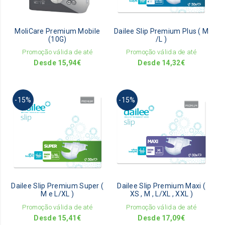
options
opti
may
may
be
be
MoliCare Premium Mobile
Dailee Slip Premium Plus ( M
chosen
chos
(10G)
/L )
on
on
Promoção válida de até
Promoção válida de até
the
the
Desde
15,94
€
Desde
14,32
€
product
prod
page
pag
This
This
-15%
-15%
product
prod
has
has
multiple
mult
variants.
vari
The
The
options
opti
may
may
be
be
Dailee Slip Premium Super (
Dailee Slip Premium Maxi (
chosen
chos
M e L/XL )
XS , M , L/XL , XXL )
on
on
Promoção válida de até
Promoção válida de até
the
the
Desde
15,41
€
Desde
17,09
€
product
prod