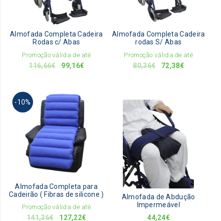
Almofada Completa Cadeira
Almofada Completa Cadeira
Rodas c/ Abas
rodas S/ Abas
Promoção válida de até
Promoção válida de até
O
O
O
O
116,66
€
99,16
€
80,36
€
72,38
€
preço
preço
preço
preço
original
atual
original
atual
era:
é:
era:
é:
-10%
116,66€.
99,16€.
80,36€.
72,38€.
Almofada Completa para
Cadeirão ( Fibras de silicone )
Almofada de Abdução
Impermeável
Promoção válida de até
O
O
141,36
€
127,22
€
44,24
€