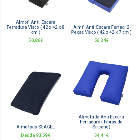
Almof. Anti. Escara
Ferradura Visco ( 42 x 42 x 8
Almf. Anti. Escara Ferrad. 2
cm )
Peças Visco ( 42 x 42 x 7 cm )
50,86
€
56,34
€
This
product
has
multiple
variants.
The
options
may
Almofada Anti Escara
be
Ferradura ( Fibras de
Almofada SEAGEL
Silicone)
chosen
on
Desde
93,59
€
34,41
€