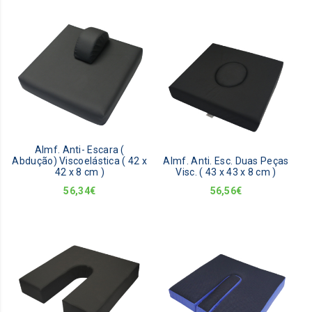
Almf. Anti- Escara (
Abdução) Viscoelástica ( 42 x
Almf. Anti. Esc. Duas Peças
42 x 8 cm )
Visc. ( 43 x 43 x 8 cm )
56,34
€
56,56
€