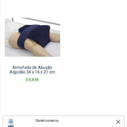
preço
preço
original
atual
era:
é:
141,36€.
127,22€.
Almofada de Abução
Algodão 34 x 16 x 21 cm
59,84
€
Daniel comprou