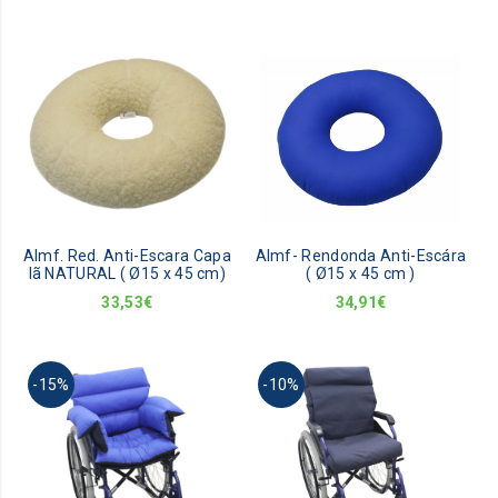
the
product
page
Almf. Red. Anti-Escara Capa
Almf- Rendonda Anti-Escára
lã NATURAL ( Ø15 x 45 cm)
( Ø15 x 45 cm )
33,53
€
34,91
€
-15%
-10%