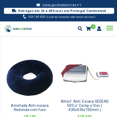
GERAL@GERIBEMESTAR.PT
Entregas em 24 a 48 horas em Portugal Continental
924 140 629
(Custo da chamada rede movel nacional)
0
ANTI-ESCARAS
ALMOFADAS
Products
search
Almof. Anti. Escara SEDENS
Amofada Anti-escara
500 c/ Comp e Visc (
Redonda com furo
430x430x100mm )
28,24
€
539,63
€