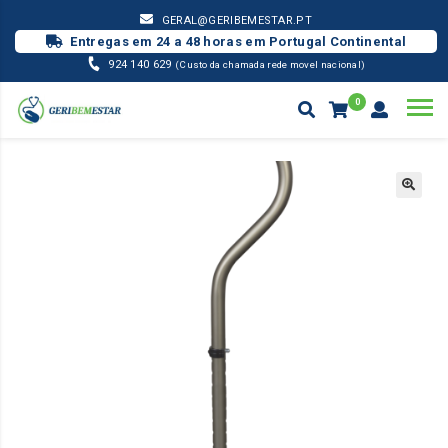
GERAL@GERIBEMESTAR.PT
Entregas em 24 a 48 horas em Portugal Continental
924 140 629
(Custo da chamada rede movel nacional)
0
MOBILIDADE
PIRÂMIDE QUADRIPÉ BASE ESTREITA ( ESCADAS )
Products
search