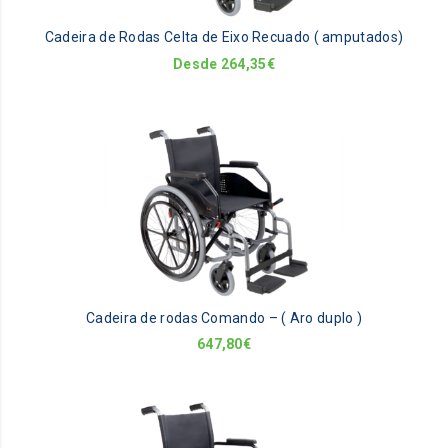
be
Cadeira de Rodas Celta de Eixo Recuado ( amputados)
ch
on
Desde
264,35
€
th
pr
pa
Th
pr
ha
mu
va
Th
op
m
be
Cadeira de rodas Comando – ( Aro duplo )
ch
on
647,80
€
th
pr
pa
Th
pr