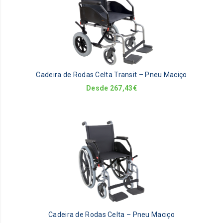
ha
mu
va
Th
op
m
be
Cadeira de Rodas Celta Transit – Pneu Maciço
ch
on
Desde
267,43
€
th
pr
pa
Th
pr
ha
mu
va
Th
op
m
be
Cadeira de Rodas Celta – Pneu Maciço
ch