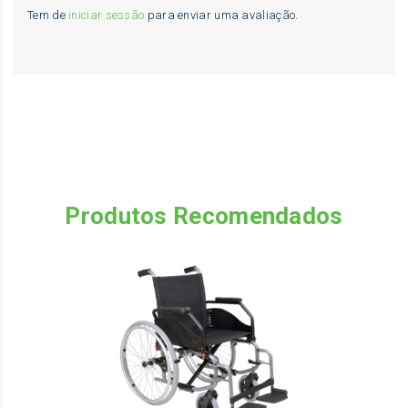
Tem de
iniciar sessão
para enviar uma avaliação.
Produtos Recomendados
Th
pr
ha
mu
va
Th
op
m