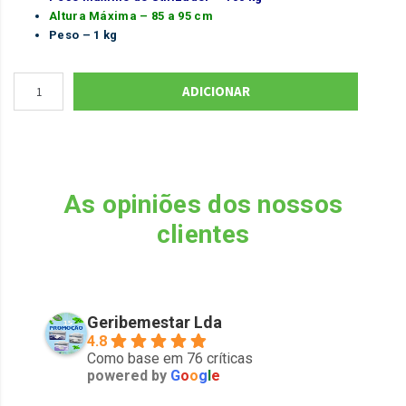
Altura Máxima – 85 a 95 cm
Peso – 1 kg
ADICIONAR
As opiniões dos nossos
clientes
Geribemestar Lda
4.8
Como base em 76 críticas
powered by
G
o
o
g
l
e