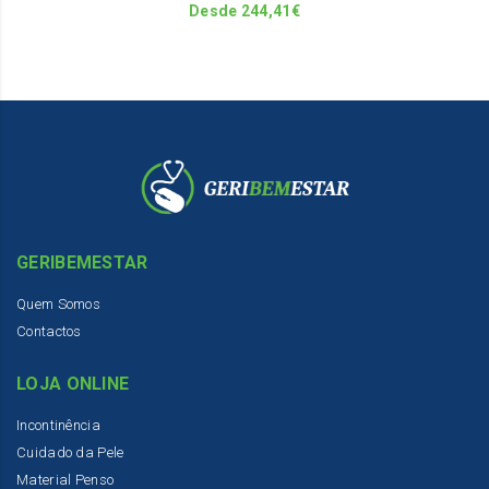
on
Desde
244,41
€
th
pr
pa
GERIBEMESTAR
Quem Somos
Contactos
LOJA ONLINE
Incontinência
Cuidado da Pele
Material Penso