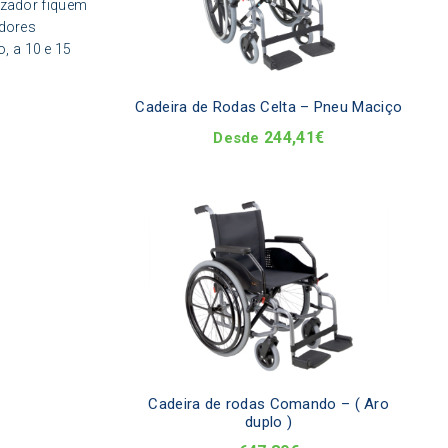
The
lizador fiquem
optio
adores
may
, a 10 e 15
be
chos
on
Cadeira de Rodas Celta – Pneu Maciço
the
244,41
€
produ
Desde
page
This
produ
has
multi
varia
The
optio
may
be
chos
on
Cadeira de rodas Comando – ( Aro
the
duplo )
produ