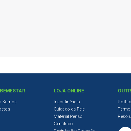
IBEMESTAR
LOJA ONLINE
OUTR
m Somos
Incontinência
Políti
actos
Cuidado da Pele
Termo
Material Penso
Resolu
Geriátrico
Desinfeção/Proteção