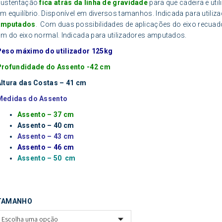
sustentação
fica atrás da linha de gravidade
para que cadeira e uti
m equilíbrio. Disponível em diversos tamanhos. Indicada para utiliz
amputados
. Com duas possibilidades de aplicações do eixo recuado
m do eixo normal. Indicada para utilizadores amputados.
Peso máximo do utilizador 125kg
Profundidade do Assento -42 cm
Altura das Costas – 41 cm
Medidas do Assento
Assento – 37 cm
Assento – 40 cm
Assento – 43 cm
Assento – 46 cm
Assento – 50 cm
TAMANHO