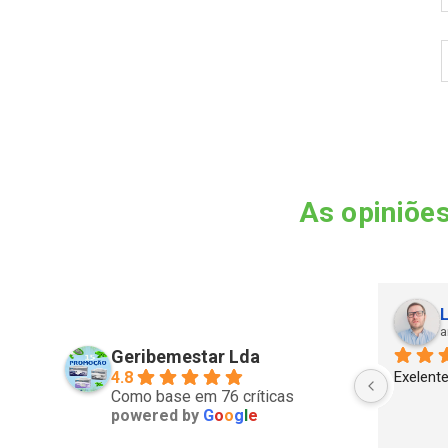
As opiniões
Rui Barbosa
L
ano passado
a
Geribemestar Lda
4.8
Exelente
Como base em 76 críticas
powered by
G
o
o
g
l
e