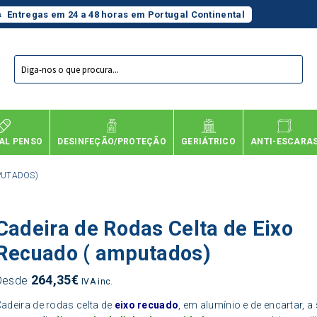
Entregas em 24 a 48 horas em Portugal Continental
Products
search
AL PENSO
DESINFEÇÃO/PROTEÇÃO
GERIÁTRICO
ANTI-ESCARA
PUTADOS)
Cadeira de Rodas Celta de Eixo
Recuado ( amputados)
264,35
€
Desde
IVA inc.
adeira de rodas celta de
eixo recuado
, em alumínio e de encartar, a