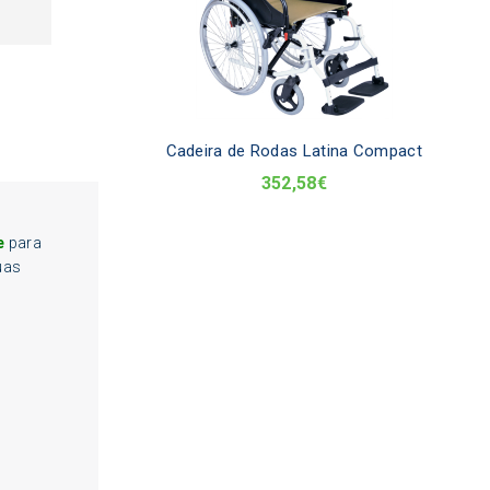
varia
The
optio
may
be
chos
on
Cadeira de Rodas Latina Compact
the
352,58
€
produ
page
e
para
uas