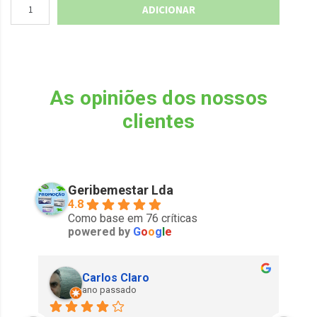
ADICIONAR
As opiniões dos nossos
clientes
Geribemestar Lda
4.8
Como base em 76 críticas
powered by
G
o
o
g
l
e
Carlos Claro
ano passado