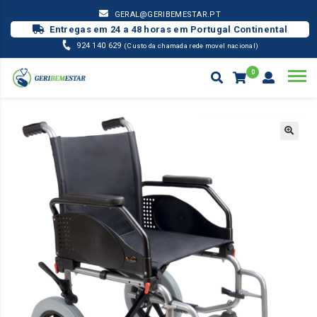
GERAL@GERIBEMESTAR.PT
Entregas em 24 a 48 horas em Portugal Continental
924 140 629
(Custo da chamada rede movel nacional)
0
MOBILIDADE
CADEIRA DE RODAS CELTA TRANSIT – PNEU MACIÇO
Products
search