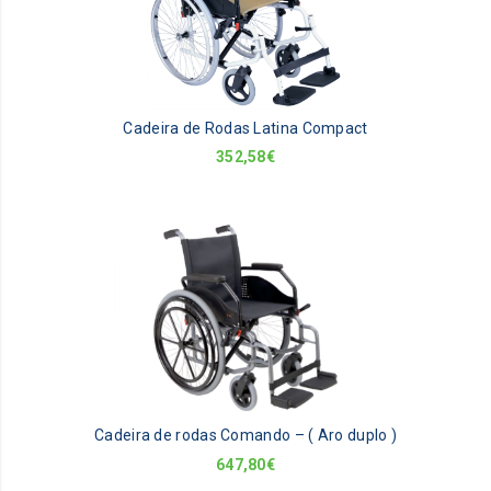
va
Th
op
m
be
Cadeira de Rodas Latina Compact
ch
on
352,58
€
th
pr
pa
Th
pr
ha
mu
va
Th
op
m
be
Cadeira de rodas Comando – ( Aro duplo )
ch
on
647,80
€
th