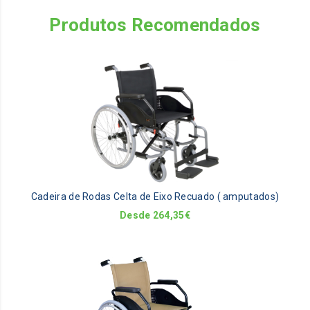
Produtos Recomendados
Th
pr
ha
mu
va
Th
op
m
be
Cadeira de Rodas Celta de Eixo Recuado ( amputados)
ch
on
Desde
264,35
€
th
pr
pa
Th
pr
ha
mu