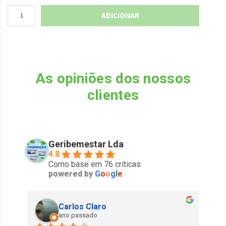
ADICIONAR
As opiniões dos nossos
clientes
Geribemestar Lda
4.8
Como base em 76 críticas
powered by
G
o
o
g
l
e
Carlos Claro
ano passado