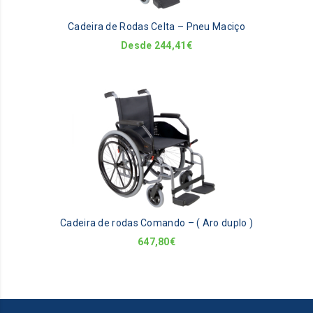
be
Cadeira de Rodas Celta – Pneu Maciço
ch
on
Desde
244,41
€
th
pr
pa
Th
pr
ha
mu
va
Th
op
m
be
Cadeira de rodas Comando – ( Aro duplo )
ch
on
647,80
€
th
pr
pa