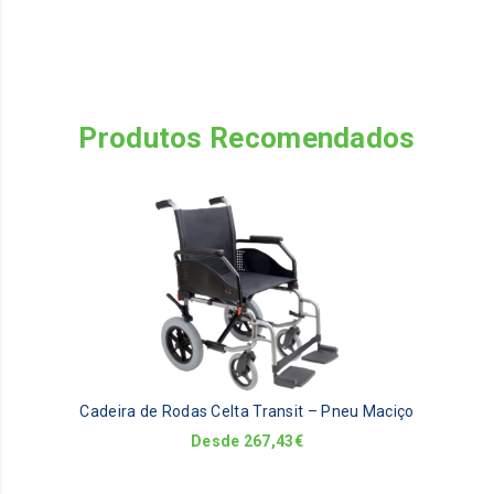
Produtos Recomendados
Th
pr
ha
mu
va
Th
op
m
be
Cadeira de Rodas Celta Transit – Pneu Maciço
ch
on
Desde
267,43
€
th
pr