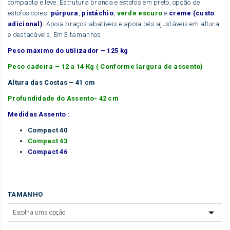
compacta e leve. Estrutura branca e estofos em preto, opção de
estofos cores:
púrpura
,
pistáchio
,
verde escuro
e
creme (custo
adicional)
. Apoia braços abatíveis e apoia pés ajustáveis em altura
e destacáveis. Em 3 tamanhos
Peso máximo do utilizador – 125 kg
Peso cadeira – 12 a 14 Kg ( Conforme largura de assento)
Altura das Costas – 41 cm
Profundidade do Assento- 42 cm
Medidas Assento :
Compact 40
Compact 43
Compact 46
TAMANHO