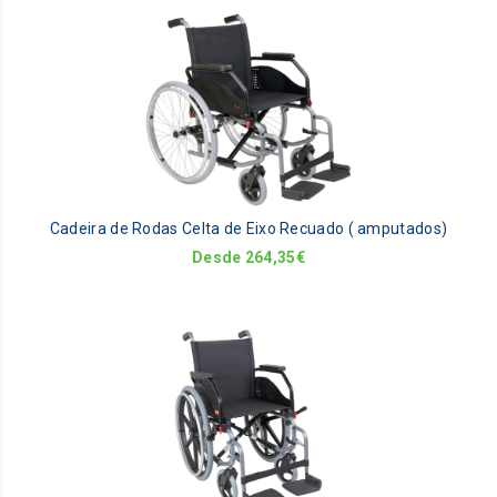
pa
Th
pr
ha
mu
va
Th
op
m
be
Cadeira de Rodas Celta de Eixo Recuado ( amputados)
ch
on
Desde
264,35
€
th
pr
pa
Th
pr
ha
mu
va
Th
op
m