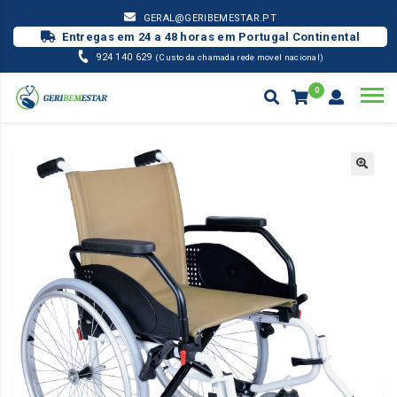
GERAL@GERIBEMESTAR.PT
Entregas em 24 a 48 horas em Portugal Continental
924 140 629
(Custo da chamada rede movel nacional)
0
MOBILIDADE
CADEIRA DE RODAS LATINA COMPACT
Products
search