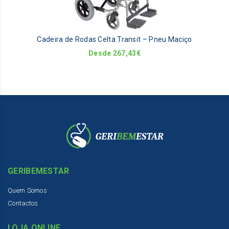
op
m
be
Cadeira de Rodas Celta Transit – Pneu Maciço
ch
on
Desde
267,43
€
th
pr
pa
GERIBEMESTAR
Quem Somos
Contactos
LOJA ONLINE