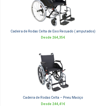
mu
va
Th
op
m
be
Cadeira de Rodas Celta de Eixo Recuado ( amputados)
ch
on
Desde
264,35
€
th
pr
pa
Th
pr
ha
mu
va
Th
op
m
be
Cadeira de Rodas Celta – Pneu Maciço
ch
on
Desde
244,41
€