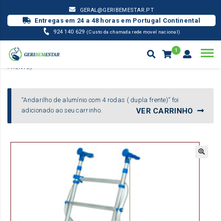
GERAL@GERIBEMESTAR.PT
Entregas em 24 a 48 horas em Portugal Continental
924 140 629
(Custo da chamada rede movel nacional)
1
MOBILIDADE
ANDARILHO DE ALUMÍNIO COM 4 RODAS ( DUPLA
FRENTE)
Products
search
“Andarilho de alumínio com 4 rodas ( dupla frente)” foi
adicionado ao seu carrinho.
VER CARRINHO