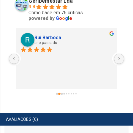
Geribemestar Lda
4.8
Como base em 76 críticas
powered by
G
o
o
g
l
e
Rui Barbosa
ano passado
Exe
AVALIAÇÕES (0)