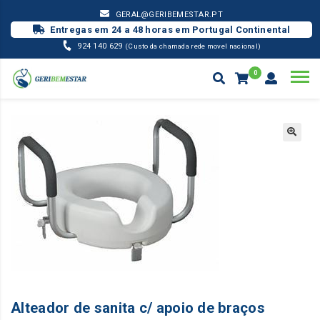
GERAL@GERIBEMESTAR.PT
Entregas em 24 a 48 horas em Portugal Continental
924 140 629
(Custo da chamada rede movel nacional)
0
GERIÁTRICO
ALTEADOR DE SANITA C/ APOIO DE BRAÇOS
Products
search
Alteador de sanita c/ apoio de braços