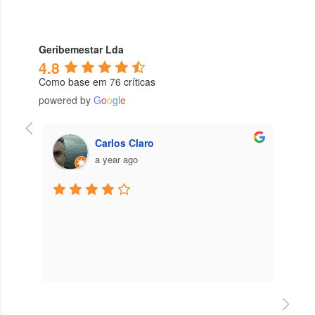
Geribemestar Lda
4.8
Como base em 76 críticas
powered by
G
o
o
g
l
e
Carlos Claro
a year ago