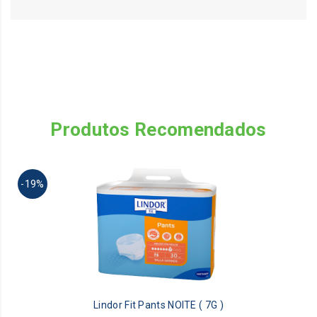
Produtos Recomendados
Th
-19%
pr
ha
mu
va
Th
op
m
be
Lindor Fit Pants NOITE ( 7G )
ch