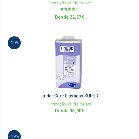
on
Promoção válida de até
th
Avaliação
pr
Desde
22,37
€
4.00
de 5
pa
Th
-19%
pr
ha
mu
va
Th
op
m
be
Lindor Care Elásticos SUPER
ch
on
Promoção válida de até
th
Desde
15,90
€
pr
pa
Th
-19%
pr