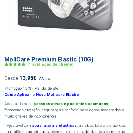
MoliCare Premium Elastic (10G)
(
1
avaliação de cliente)
Classific
1
ado com
13,95
€
Desde
IVA inc.
5.00
em 5
Promoção 15 % - Válida de até
com base
Como Aplicar a Nova Molicare Elastic
em
classific
Adequado para
pessoas ativas e pacientes acamados
,
ação de
fornecendo proteção, segurança e conforto para casos moderados a
cliente
muito graves de incontinência.
​• Ajustável com
abas laterais elásticas
: as abas laterais elásticas
na região do quadril garantem uma melhor adaptação à forma e ao