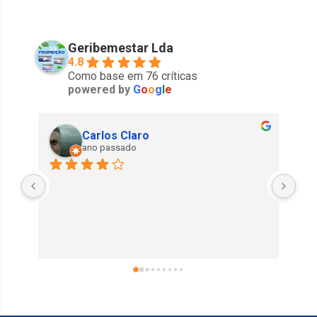
Geribemestar Lda
4.8
Como base em 76 críticas
powered by
G
o
o
g
l
e
Carlos Claro
ano passado