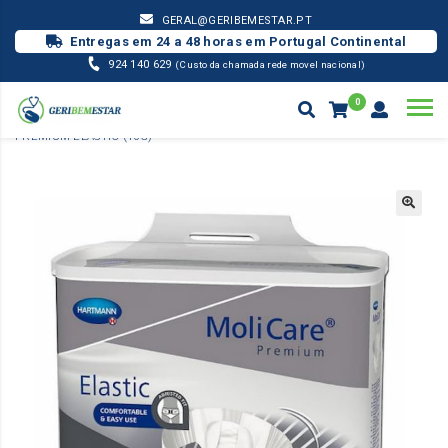
GERAL@GERIBEMESTAR.PT
Entregas em 24 a 48 horas em Portugal Continental
924 140 629
(Custo da chamada rede movel nacional)
0
INCONTINÊNCIA
FRALDA MOLICARE - HARTMANN
MOLICARE
PREMIUM ELASTIC (10G)
Products
search