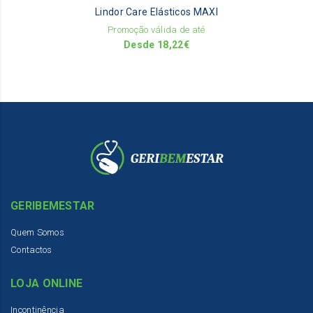
Lindor Care Elásticos MAXI
ch
on
Promoção válida de até
th
Desde
18,22
€
pr
pa
GERIBEMESTAR
Quem Somos
Contactos
LOJA ONLINE
Incontinência