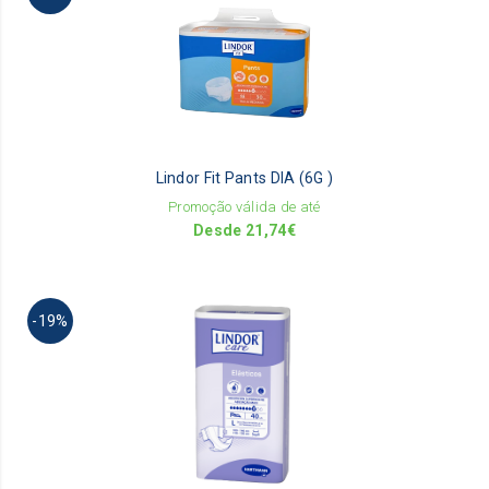
ha
mu
va
Th
op
m
be
Lindor Fit Pants DIA (6G )
ch
on
Promoção válida de até
th
Desde
21,74
€
pr
pa
Th
-19%
pr
ha
mu
va
Th
op
m
be