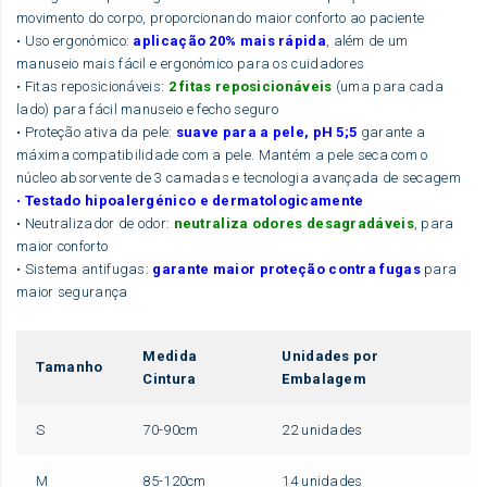
movimento do corpo, proporcionando maior conforto ao paciente
• Uso ergonómico:
aplicação 20% mais rápida
,
além de um
manuseio mais fácil e ergonómico para os cuidadores
• Fitas reposicionáveis:
2 fitas reposicionáveis
​​(uma para cada
lado) para fácil manuseio e fecho seguro
• Proteção ativa da pele:
suave para a pele, pH 5;5
garante a
máxima compatibilidade com a pele. Mantém a pele seca com o
núcleo absorvente de 3 camadas e tecnologia avançada de secagem
•
Testado hipoalergénico e dermatologicamente
• Neutralizador de odor:
neutraliza odores desagradáveis
, para
maior conforto
• Sistema antifugas:
garante maior proteção contra fugas
para
maior segurança
Medida
Unidades por
Tamanho
Cintura
Embalagem
S
70-90cm
22 unidades
M
85-120cm
14 unidades