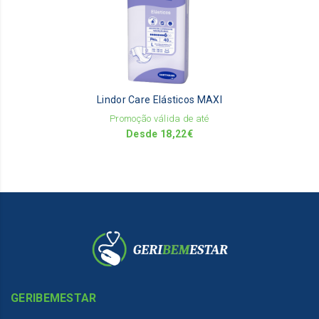
mu
va
Th
op
m
be
Lindor Care Elásticos MAXI
ch
on
Promoção válida de até
th
Desde
18,22
€
pr
pa
GERIBEMESTAR