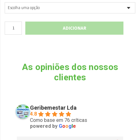
ADICIONAR
As opiniões dos nossos
clientes
Geribemestar Lda
4.8
Como base em 76 críticas
powered by
G
o
o
g
l
e