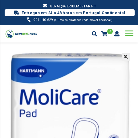
GERAL@GERIBEMESTAR.PT
Entregas em 24 a 48 horas em Portugal Continental
924 140 629
(Custo da chamada rede movel nacional)
0
INCONTINÊNCIA
FRALDA MOLICARE - HARTMANN
MOLICARE PAD
Products
search