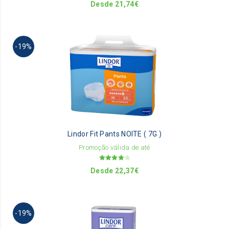
th
Desde
21,74
€
pr
pa
Th
-19%
pr
ha
mu
va
Th
op
m
be
Lindor Fit Pants NOITE ( 7G )
ch
on
Promoção válida de até
th
Avaliação
pr
Desde
22,37
€
4.00
de 5
pa
Th
-19%
pr
ha