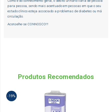
Como é do conhecimento geral, o débito urinário varia de pessoa
para pessoa, sendo mais acentuado em pessoas em que o seu
estado clínico esteja associado a problemas de diabetes ou má
circulação.
Aconselhe-se CONNOSCO!!!
Produtos Recomendados
Th
-19%
pr
ha
mu