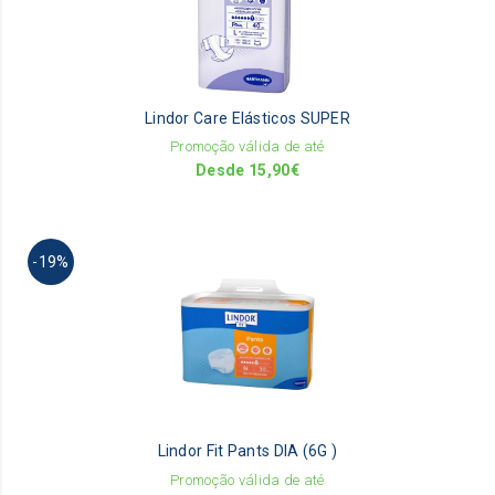
va
Th
op
m
be
Lindor Care Elásticos SUPER
ch
on
Promoção válida de até
th
Desde
15,90
€
pr
pa
Th
-19%
pr
ha
mu
va
Th
op
m
be
Lindor Fit Pants DIA (6G )
ch
on
Promoção válida de até