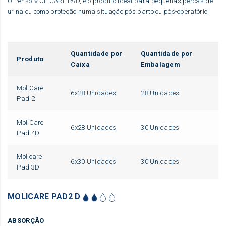
O Penso MOLICARE PAD, é o produto ideal para pequenas percas de
urina ou como proteção numa situação pós parto ou pós-operatório.
Quantidade por
Quantidade por
Produto
Caixa
Embalagem
MoliCare
6x28 Unidades
28 Unidades
Pad 2
MoliCare
6x28 Unidades
30 Unidades
Pad 4D
Molicare
6x30 Unidades
30 Unidades
Pad 3D
MOLICARE PAD2 D
ABSORÇÃO