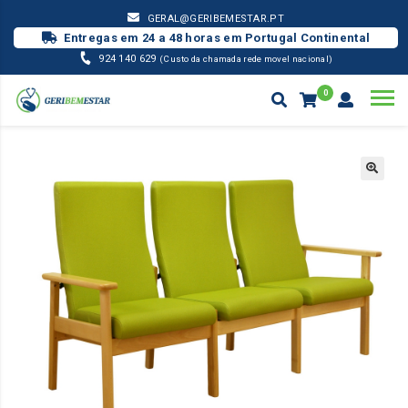
GERAL@GERIBEMESTAR.PT
Entregas em 24 a 48 horas em Portugal Continental
924 140 629
(Custo da chamada rede movel nacional)
0
GERIÁTRICO
CADEIRÃO GERIÁTRICO TRIPLO
Products
search