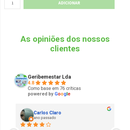
ADICIONAR
As opiniões dos nossos
clientes
Geribemestar Lda
4.8
Como base em 76 críticas
powered by
G
o
o
g
l
e
Carlos Claro
ano passado