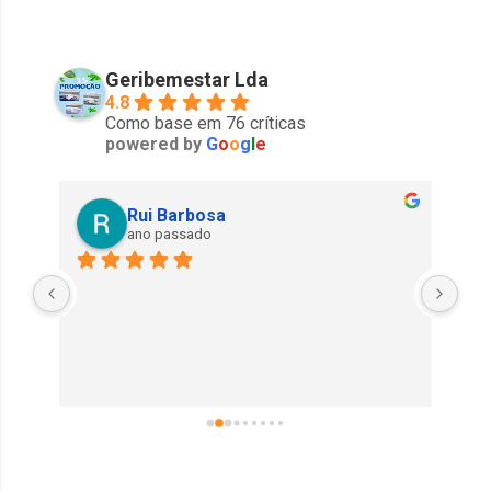
Geribemestar Lda
4.8
Como base em 76 críticas
powered by
G
o
o
g
l
e
Rui Barbosa
ano passado
Exe