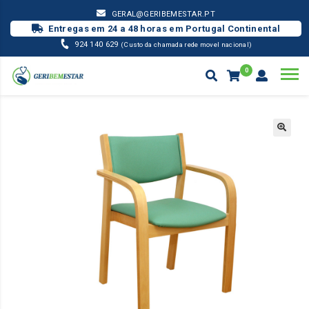
GERAL@GERIBEMESTAR.PT
Entregas em 24 a 48 horas em Portugal Continental
924 140 629
(Custo da chamada rede movel nacional)
0
GERIÁTRICO
CADEIRA C/ BRAÇOS CURVOS EMPILHÁVEL
Products
search