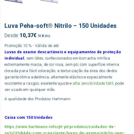
Luva Peha-soft® Nitrilo – 150 Unidades
10,37
€
Desde
IVA inc.
Promoção 10 % - Válida de até
Luvas de exame descartáveis e equipamentos de proteção
individual
, sem látex, confeccionados em borracha nitrílica
extremamente macia, de cor roxa, sem pó; com superfície interna
clorada para fácil colocação; a texturização da área dos dedos
garante ótima aderência; altamente elástico e especialmente
resistente a rasgos; excelente ajuste e
alta sensibilidade tátil
; pode
ser usado em qualquer mão.
A qualidade dos Produtos Hartmann
Caixa com 150 Unidades
https://www.hartmann.info/pt-pt/produtos/cuidados-de-
sa%C3%BAde-com-o-paciente/luvas-de-exame/nitrilo-sem-