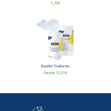
1,73
€
Th
pr
ha
mu
va
Th
op
m
be
Bacillol Toalhetes
ch
on
Desde
13,21
€
th
pr
pa