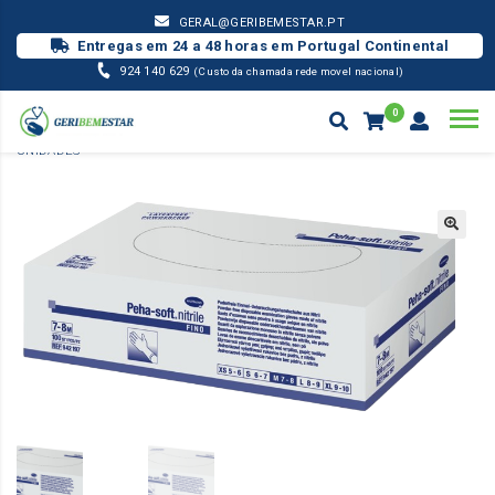
GERAL@GERIBEMESTAR.PT
Entregas em 24 a 48 horas em Portugal Continental
924 140 629
(Custo da chamada rede movel nacional)
0
DESINFEÇÃO/PROTEÇÃO
LUVA PEHA-SOFT® NITRILO – 150
UNIDADES
Products
search