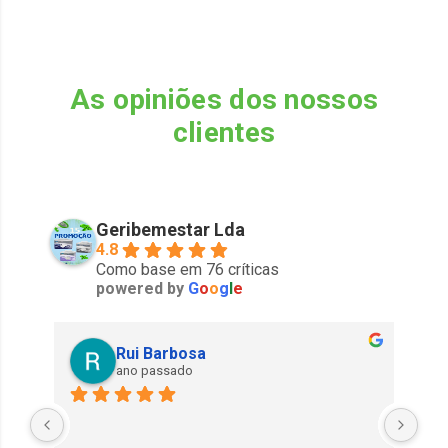
As opiniões dos nossos
clientes
Geribemestar Lda
4.8
Como base em 76 críticas
powered by
G
o
o
g
l
e
Rui Barbosa
ano passado
Exe