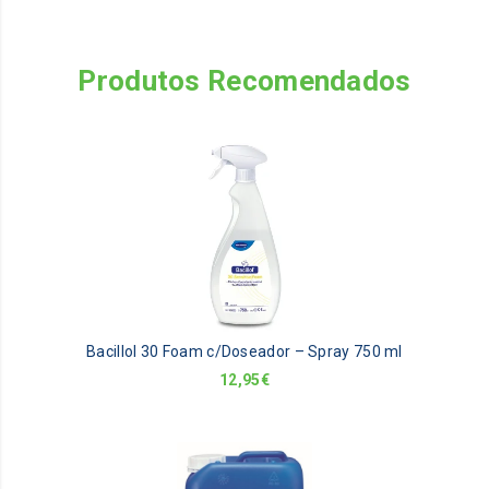
Produtos Recomendados
Bacillol 30 Foam c/Doseador – Spray 750 ml
12,95
€
Th
pr