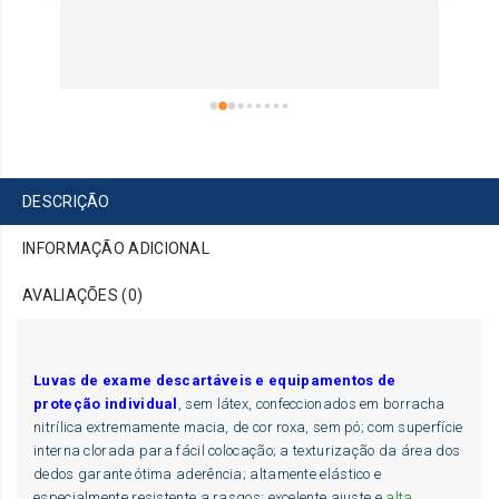
DESCRIÇÃO
INFORMAÇÃO ADICIONAL
AVALIAÇÕES (0)
Luvas de exame descartáveis e equipamentos de
proteção individual
, sem látex, confeccionados em borracha
nitrílica extremamente macia, de cor roxa, sem pó; com superfície
interna clorada para fácil colocação; a texturização da área dos
dedos garante ótima aderência; altamente elástico e
especialmente resistente a rasgos; excelente ajuste e
alta