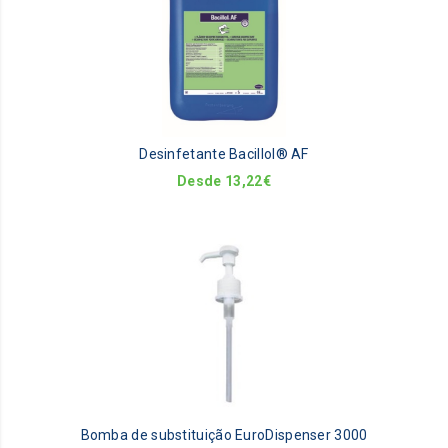
ha
mu
va
Th
op
m
be
Desinfetante Bacillol® AF
ch
on
Desde
13,22
€
th
pr
pa
Bomba de substituição EuroDispenser 3000