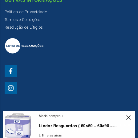
OUTRAS INFORMAÇÕES
Política de Privacidade
Termos e Condições
Resolução de Lítigios
Maria comprou
© 2020
GERIBEMESTAR
- TODOS OS DIREITOS RESERVADOS -
LOJA
Lindor Resguardos ( 60×60 – 60×90 – 60×90 ( c/Abas )
ONLINE
BY
SITE.PT
à 8 horas atrás