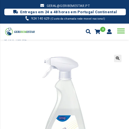
GERAL@GERIBEMESTAR.PT
Entregas em 24 a 48 horas em Portugal Continental
924 140 629
(Custo da chamada rede movel nacional)
0
DESINFEÇÃO/PROTEÇÃO
BACILLOL 30 FOAM C/DOSEADOR –
SPRAY 750 ML
Products
search