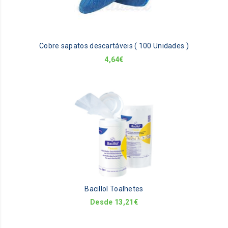
Cobre sapatos descartáveis ( 100 Unidades )
4,64
€
Th
pr
ha
mu
va
Th
op
m
be
Bacillol Toalhetes
ch
on
Desde
13,21
€
th
pr