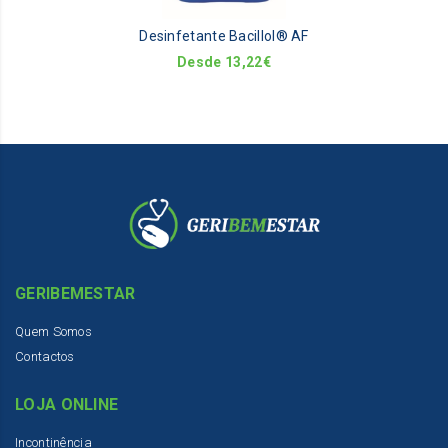
be
Desinfetante Bacillol® AF
ch
on
Desde
13,22
€
th
pr
pa
GERIBEMESTAR
Quem Somos
Contactos
LOJA ONLINE
Incontinência