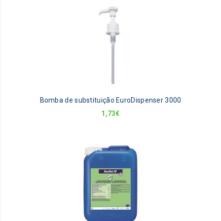
pa
Bomba de substituição EuroDispenser 3000
1,73
€
Th
pr
ha
mu
va
Th
op
m