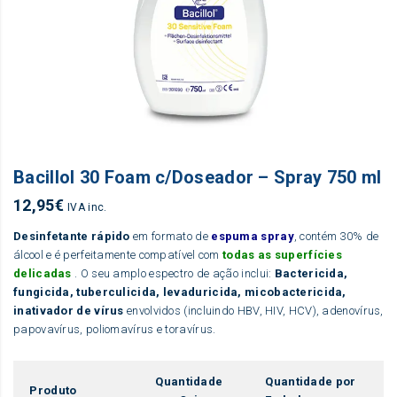
Bacillol 30 Foam c/Doseador – Spray 750 ml
12,95
€
IVA inc.
Desinfetante rápido
em formato de
espuma spray
, contém 30% de
álcool e é perfeitamente compatível com
todas as superfícies
delicadas
. O seu amplo espectro de ação inclui:
Bactericida,
fungicida, tuberculicida, levaduricida, micobactericida,
inativador de vírus
envolvidos (incluindo HBV, HIV, HCV), adenovírus,
papovavírus, poliomavírus e toravírus.
Quantidade
Quantidade por
Produto