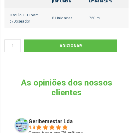
por Caixa
Embalagem
Bacillol 30 Foam
8 Unidades
750 ml
c/Doseador
ADICIONAR
As opiniões dos nossos
clientes
Geribemestar Lda
4.8