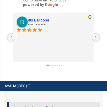
Como base em 76 críticas
powered by
G
o
o
g
l
e
Rui Barbosa
ano passado
Exe
AVALIAÇÕES (0)