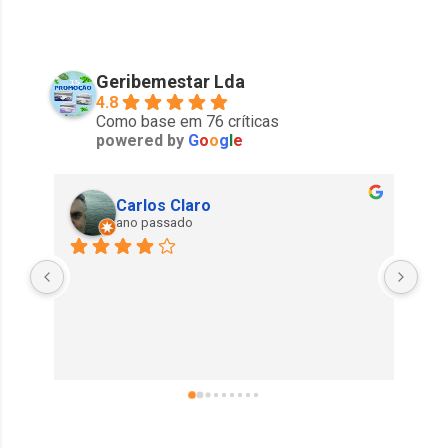
Geribemestar Lda
4.8
Como base em 76 críticas
powered by
G
o
o
g
l
e
Carlos Claro
ano passado