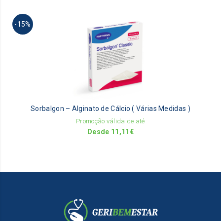
pa
Th
-15%
pr
ha
mu
va
Th
op
m
be
Sorbalgon – Alginato de Cálcio ( Várias Medidas )
ch
on
Promoção válida de até
th
Desde
11,11
€
pr
pa