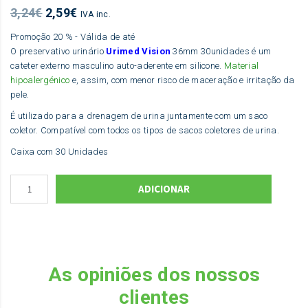
O
O
3,24
€
2,59
€
IVA inc.
preço
preço
Promoção 20 % - Válida de até
original
atual
O preservativo urinário
Urimed Vision
36mm 30unidades é um
era:
é:
cateter externo masculino auto-aderente em silicone.
Material
3,24€.
2,59€.
hipoalergénico
e, assim, com menor risco de maceração e irritação da
pele.
É utilizado para a drenagem de urina juntamente com um saco
coletor. Compatível com todos os tipos de sacos coletores de urina.
Caixa com 30 Unidades
ADICIONAR
As opiniões dos nossos
clientes