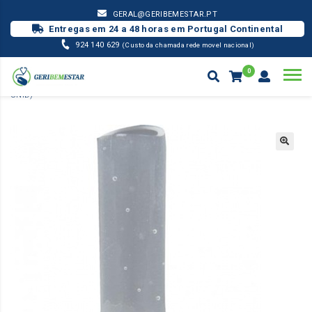
GERAL@GERIBEMESTAR.PT
Entregas em 24 a 48 horas em Portugal Continental
924 140 629
(Custo da chamada rede movel nacional)
0
MATERIAL PENSO
PRESERVATIVO URINÁRIO SILICONE 36 MM (
UNID)
Products
search