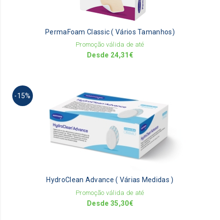
op
m
be
PermaFoam Classic ( Vários Tamanhos)
ch
on
Promoção válida de até
th
Desde
24,31
€
pr
pa
Th
-15%
pr
ha
mu
va
Th
op
m
be
HydroClean Advance ( Várias Medidas )
ch
on
Promoção válida de até
th
Desde
35,30
€
pr