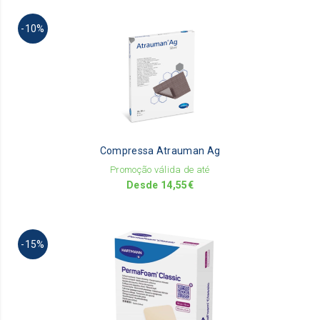
Th
-10%
pr
ha
mu
va
Th
op
m
be
Compressa Atrauman Ag
ch
on
Promoção válida de até
th
Desde
14,55
€
pr
pa
Th
-15%
pr
ha
mu
va
Th