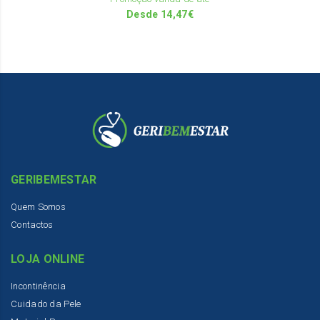
th
Desde
14,47
€
pr
pa
GERIBEMESTAR
Quem Somos
Contactos
LOJA ONLINE
Incontinência
Cuidado da Pele