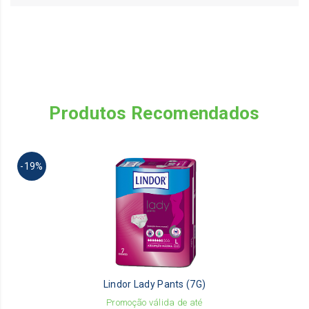
Produtos Recomendados
Th
-19%
pr
ha
mu
va
Th
op
m
be
Lindor Lady Pants (7G)
ch
on
Promoção válida de até