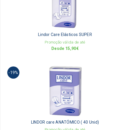
va
Th
op
m
be
Lindor Care Elásticos SUPER
ch
on
Promoção válida de até
th
Desde
15,90
€
pr
pa
Th
-19%
pr
ha
mu
va
Th
op
m
be
LINDOR care ANATÓMICO ( 40 Unid)
ch
on
Promoção válida de até