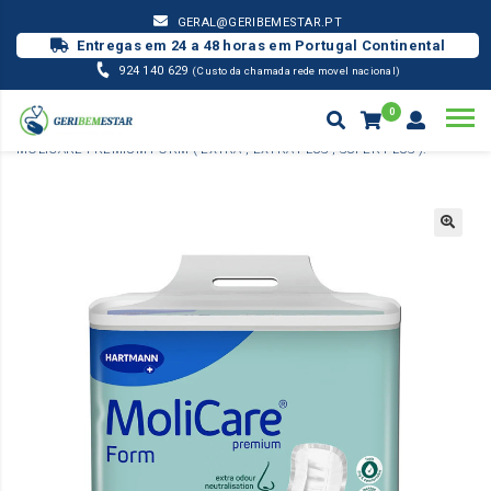
GERAL@GERIBEMESTAR.PT
Entregas em 24 a 48 horas em Portugal Continental
924 140 629
(Custo da chamada rede movel nacional)
0
INCONTINÊNCIA
FRALDA MOLICARE - HARTMANN
PENSO
MOLICARE PREMIUM FORM ( EXTRA , EXTRA PLUS , SUPER PLUS ).
Products
search