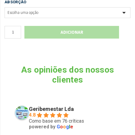
ABSORÇÃO
ADICIONAR
As opiniões dos nossos
clientes
Geribemestar Lda
4.8
Como base em 76 críticas
powered by
G
o
o
g
l
e