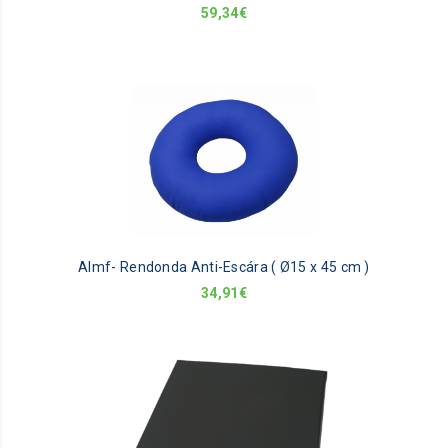
59,34
€
Almf- Rendonda Anti-Escára ( Ø15 x 45 cm )
34,91
€