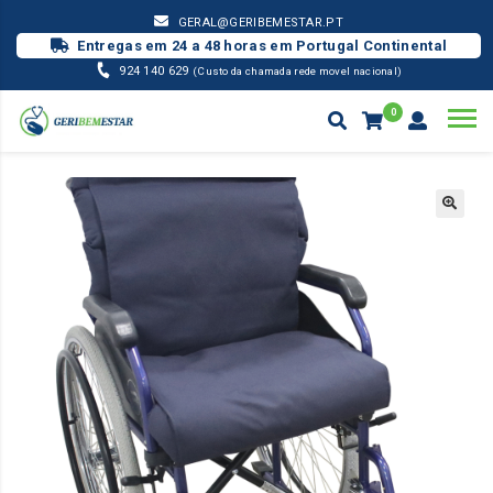
GERAL@GERIBEMESTAR.PT
Entregas em 24 a 48 horas em Portugal Continental
924 140 629
(Custo da chamada rede movel nacional)
0
ANTI-ESCARAS
ALMOFADA COMPLETA CADEIRA RODAS S/ ABAS
Products
search