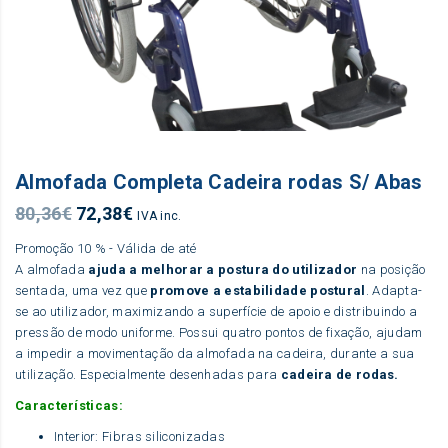
Almofada Completa Cadeira rodas S/ Abas
O
O
80,36
€
72,38
€
IVA inc.
preço
preço
Promoção 10 % - Válida de até
original
atual
A almofada
ajuda a melhorar a postura do utilizador
na posição
era:
é:
sentada, uma vez que
promove a estabilidade postural
. Adapta-
80,36€.
72,38€.
se ao utilizador, maximizando a superfície de apoio e distribuindo a
pressão de modo uniforme. Possui quatro pontos de fixação, ajudam
a impedir a movimentação da almofada na cadeira, durante a sua
utilização. Especialmente desenhadas para
cadeira de rodas.
Características:
Interior: Fibras siliconizadas