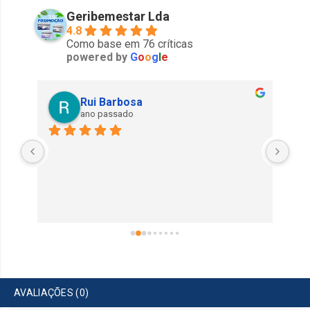
Geribemestar Lda
4.8
Como base em 76 críticas
powered by
G
o
o
g
l
e
Rui Barbosa
ano passado
Exe
AVALIAÇÕES (0)