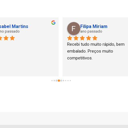
Filipa Miriam
M
ano passado
a
Recebi tudo muito rápido, bem 
Compro 
embalado. Preços muito 
Geribeme
competitivos.
satisfei
eficiênci
problem
comprei 
foi muit
situação
satisfeit