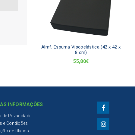
Almf. Espuma Viscoelástica (42 x 42 x
8 cm)
55,80
€
AS INFORMAÇÕES
ca de Privacidade
s e Condições
ção de Lítigios