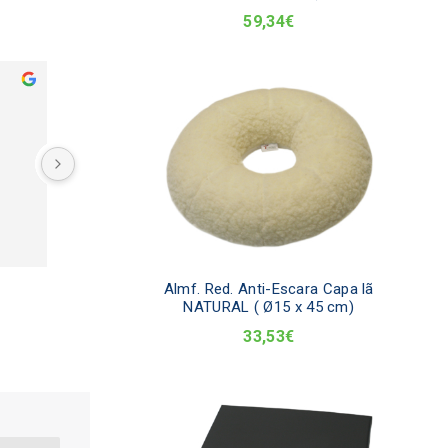
59,34
€
anuel Pinho
Maria Goreti Arede A
no passado
ano passado
com regularidade na 
star e estou muito 
to com os produtos e com a 
a do serviço. Tive um 
a com um equipamento que 
mas o serviço pós venda 
Almf. Red. Anti-Escara Capa lã
o atencioso e resolveu a 
NATURAL ( Ø15 x 45 cm)
 como pretendido.Muito 
33,53
€
o.