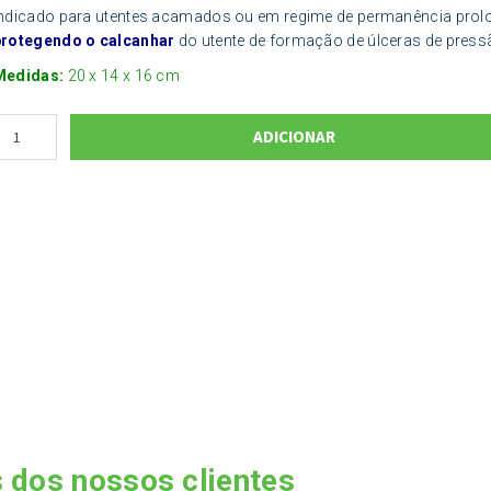
Indicado para utentes acamados ou em regime de permanência prol
protegendo o calcanhar
do utente de formação de úlceras de press
Medidas:
20 x 14 x 16 cm
ADICIONAR
 dos nossos clientes