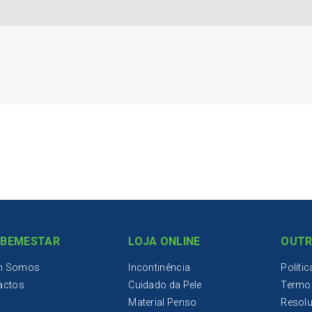
IBEMESTAR
LOJA ONLINE
OUTR
m Somos
Incontinência
Políti
actos
Cuidado da Pele
Termo
Material Penso
Resolu