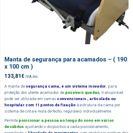
Manta de segurança para acamados – ( 190
x 100 cm )
133,81
€
IVA inc.
A manta de
segurança cama, é um sistema inovador
, para
proteção dos utente acamados de
possíveis quedas,
transpirável
pode ser utilizada em camas
convencionais , articulada ou
hospitalar com 11 pontos de fixação
à estrutura da cama por
sistema de cinta e mola de fecho, reguláveis individualmente.
Permite
posicionar a pessoa ao longo do sono em vários
decúbitos
ajustando o dispositivo a cada posicionamento,
permitindo a
liberdade de movimentos
, sem imobilizar nenhum dos