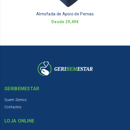
m
be
Almofada de Apoio de Pernas
ch
on
Desde
29,49
€
th
pr
pa
GERIBEMESTAR
Quem Somos
Contactos
LOJA ONLINE