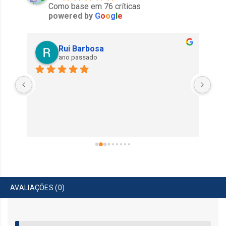
Como base em 76 críticas
powered by
G
o
o
g
l
e
Rui Barbosa
ano passado
Exe
AVALIAÇÕES (0)