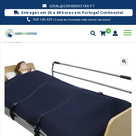
GERAL@GERIBEMESTAR.PT
Entregas em 24 a 48 horas em Portugal Continental
924 140 629
(Custo da chamada rede movel nacional)
0
POSICIONAMENTO
MANTA DE SEGURANÇA PARA ACAMADOS – ( 190
X 100 CM )
Products
search