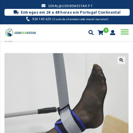
GERAL@GERIBEMESTAR.PT
Entregas em 24 a 48 horas em Portugal Continental
924 140 629
(Custo da chamada rede movel nacional)
0
POSICIONAMENTO
IMOBILIZADOR DE MEMBROS INFERIORES –
UNID
Products
search