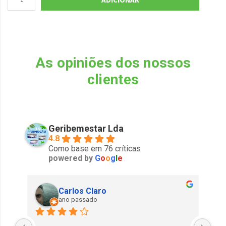
As opiniões dos nossos
clientes
Geribemestar Lda
4.8
Como base em 76 críticas
powered by
G
o
o
g
l
e
Carlos Claro
ano passado