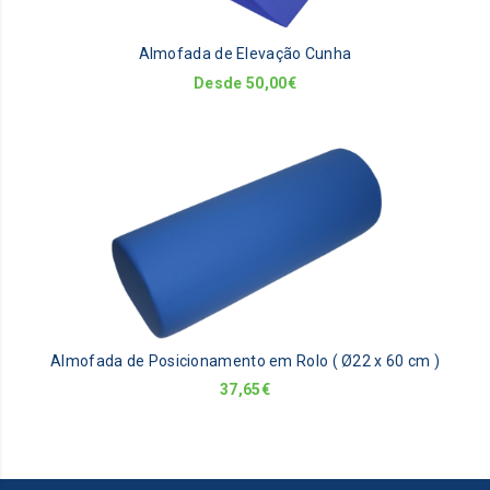
m
be
Almofada de Elevação Cunha
ch
on
Desde
50,00
€
th
pr
pa
Almofada de Posicionamento em Rolo ( Ø22 x 60 cm )
37,65
€