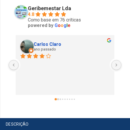
Geribemestar Lda
4.8
Como base em 76 críticas
powered by
G
o
o
g
l
e
Carlos Claro
ano passado
DESCRIÇÃO