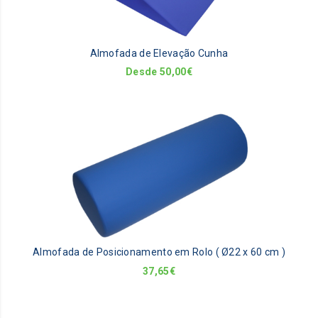
op
m
be
Almofada de Elevação Cunha
ch
on
Desde
50,00
€
th
pr
pa
Almofada de Posicionamento em Rolo ( Ø22 x 60 cm )
37,65
€