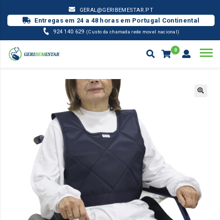
GERAL@GERIBEMESTAR.PT
Entregas em 24 a 48 horas em Portugal Continental
924 140 629
(Custo da chamada rede movel nacional)
0
POSICIONAMENTO
COLETE DE SEGURANÇA PREMIUN
Products
search