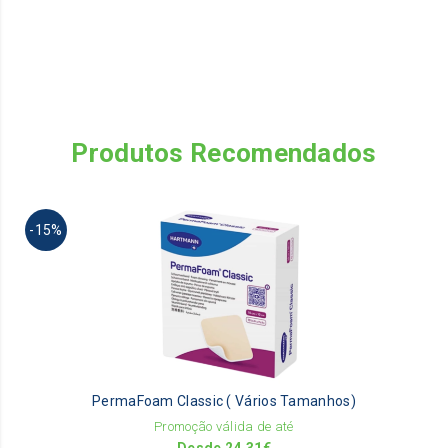
Produtos Recomendados
Th
-15%
pr
ha
mu
va
Th
op
m
be
PermaFoam Classic ( Vários Tamanhos)
ch
on
Promoção válida de até
th