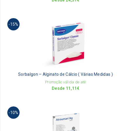
Desde
24,31
€
pr
pa
Th
-15%
pr
ha
mu
va
Th
op
m
be
Sorbalgon – Alginato de Cálcio ( Várias Medidas )
ch
on
Promoção válida de até
th
Desde
11,11
€
pr
pa
Th
-10%
pr
ha
mu