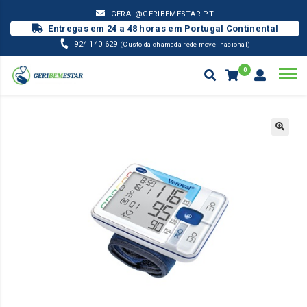
GERAL@GERIBEMESTAR.PT
Entregas em 24 a 48 horas em Portugal Continental
924 140 629
(Custo da chamada rede movel nacional)
0
MATERIAL PENSO
VEROVAL TENSIÓMETRO DE PULSO + CABO USB
Products
search