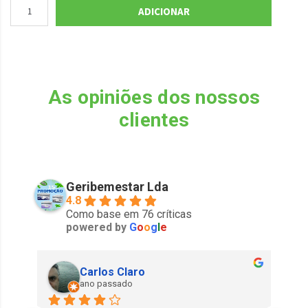
ADICIONAR
As opiniões dos nossos
clientes
Geribemestar Lda
4.8
Como base em 76 críticas
powered by
G
o
o
g
l
e
Carlos Claro
ano passado