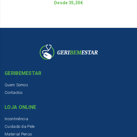
th
Desde
35,30
€
pr
pa
GERIBEMESTAR
Quem Somos
Contactos
LOJA ONLINE
Incontinência
Cuidado da Pele
Material Penso