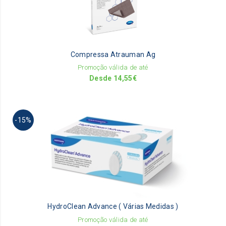
va
Th
op
m
be
Compressa Atrauman Ag
ch
on
Promoção válida de até
th
Desde
14,55
€
pr
pa
Th
-15%
pr
ha
mu
va
Th
op
m
be
HydroClean Advance ( Várias Medidas )
ch
on
Promoção válida de até