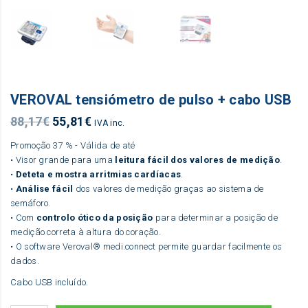
VEROVAL tensiómetro de pulso + cabo USB
O
O
88,17
€
55,81
€
IVA inc.
preço
preço
Promoção 37 % - Válida de até
original
atual
• Visor grande para uma
leitura fácil dos valores de medição
.
era:
é:
•
Deteta e mostra arritmias cardíacas
.
88,17€.
55,81€.
•
Análise fácil
dos valores de medição graças ao sistema de
semáforo.
• Com
controlo ótico da posição
para determinar a posição de
medição correta à altura do coração.
• O software Veroval® medi.connect permite guardar facilmente os
dados.
Cabo USB incluído.