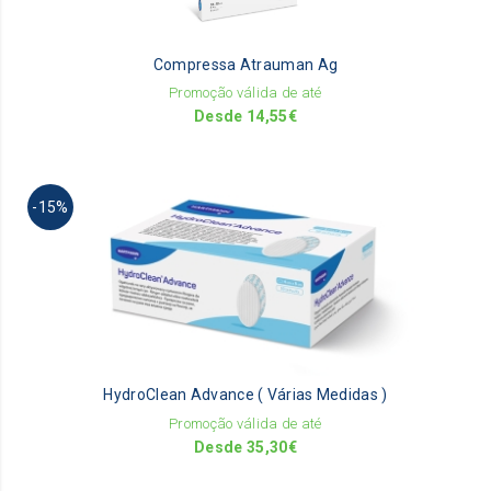
m
be
Compressa Atrauman Ag
ch
on
Promoção válida de até
th
Desde
14,55
€
pr
pa
Th
-15%
pr
ha
mu
va
Th
op
m
be
HydroClean Advance ( Várias Medidas )
ch
on
Promoção válida de até
th
Desde
35,30
€
pr
pa