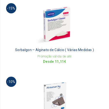
Th
-15%
pr
ha
mu
va
Th
op
m
be
Sorbalgon – Alginato de Cálcio ( Várias Medidas )
ch
on
Promoção válida de até
th
Desde
11,11
€
pr
pa
Th
-10%
pr
ha
mu
va
Th
op