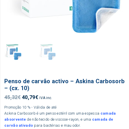
Penso de carvão activo – Askina Carbosorb
– (cx. 10)
O
O
45,32
€
40,79
€
IVA inc.
preço
preço
Promoção 10 % - Válida de até
original
atual
Askina Carbosorb é um penso estéril com uma espessa
camada
era:
é:
absorvente
de não tecido de viscose-rayon, e uma
camada de
45,32€.
40,79€.
carvão ativado
para bactérias e mau odor.