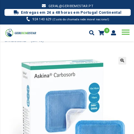
GERAL@GERIBEMESTAR.PT
Entregas em 24 a 48 horas em Portugal Continental
924 140 629
(Custo da chamada rede movel nacional)
0
MATERIAL PENSO
PENSO DE CARVÃO ACTIVO – ASKINA
CARBOSORB – (CX. 10)
Products
search