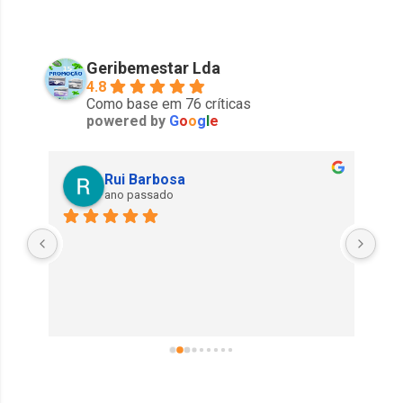
Geribemestar Lda
4.8
Como base em 76 críticas
powered by
G
o
o
g
l
e
Rui Barbosa
ano passado
Exe