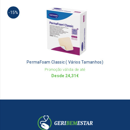
Th
-15%
pr
ha
mu
va
Th
op
m
be
PermaFoam Classic ( Vários Tamanhos)
ch
on
Promoção válida de até
th
Desde
24,31
€
pr
pa