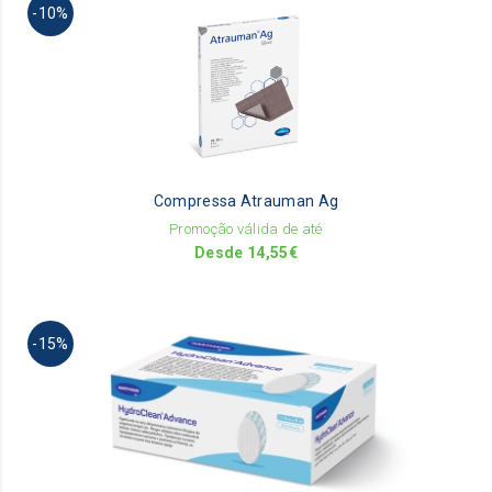
-10%
pr
ha
mu
va
Th
op
m
be
Compressa Atrauman Ag
ch
on
Promoção válida de até
th
Desde
14,55
€
pr
pa
Th
-15%
pr
ha
mu
va
Th
op
m