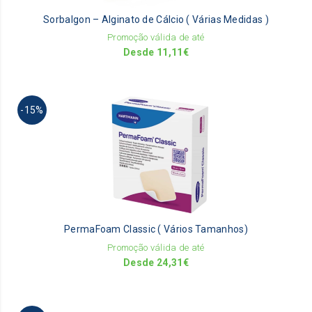
be
Sorbalgon – Alginato de Cálcio ( Várias Medidas )
ch
on
Promoção válida de até
th
Desde
11,11
€
pr
pa
Th
-15%
pr
ha
mu
va
Th
op
m
be
PermaFoam Classic ( Vários Tamanhos)
ch
on
Promoção válida de até
th
Desde
24,31
€
pr
pa
Th