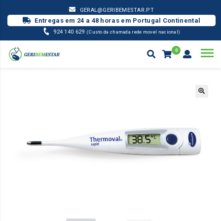
GERAL@GERIBEMESTAR.PT
Entregas em 24 a 48 horas em Portugal Continental
924 140 629
(Custo da chamada rede movel nacional)
0
MATERIAL PENSO
TERMÓMETRO DIGITAL THERMOVAL STANDARD
Products
search