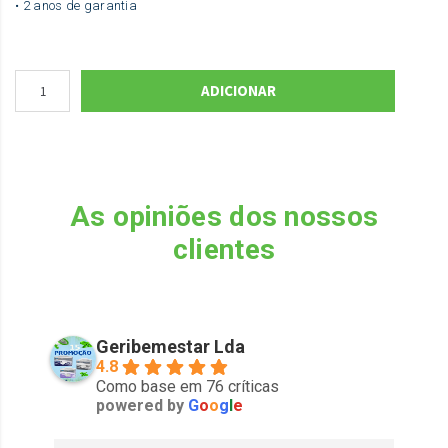
• 2 anos de garantia
ADICIONAR
As opiniões dos nossos
clientes
Geribemestar Lda
4.8
Como base em 76 críticas
powered by
G
o
o
g
l
e