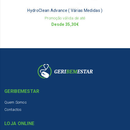
be
HydroClean Advance ( Várias Medidas )
ch
on
Promoção válida de até
th
Desde
35,30
€
pr
pa
GERIBEMESTAR
Quem Somos
Contactos
LOJA ONLINE