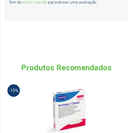
Tem de
iniciar sessão
para enviar uma avaliação.
Produtos Recomendados
Th
-15%
pr
ha
mu
va
Th
op
m