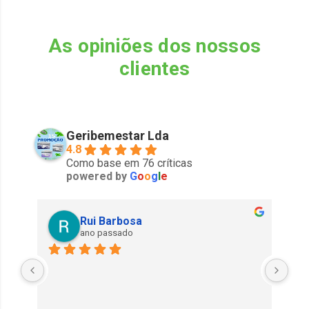
As opiniões dos nossos
clientes
Geribemestar Lda
4.8
Como base em 76 críticas
powered by
G
o
o
g
l
e
Rui Barbosa
ano passado
Exe