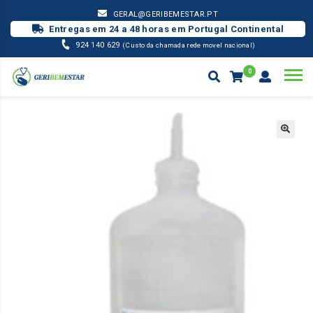
GERAL@GERIBEMESTAR.PT
Entregas em 24 a 48 horas em Portugal Continental
924 140 629
(Custo da chamada rede movel nacional)
0
MATERIAL PENSO
SORO FISIOLÓGICO 500 ML ( UNID )
Products
search