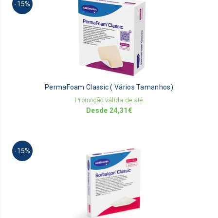
-15%
pr
ha
mu
va
Th
op
m
be
PermaFoam Classic ( Vários Tamanhos)
ch
on
Promoção válida de até
th
Desde
24,31
€
pr
pa
Th
-15%
pr
ha
mu
va
Th
op
m