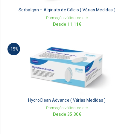
be
Sorbalgon – Alginato de Cálcio ( Várias Medidas )
ch
on
Promoção válida de até
th
Desde
11,11
€
pr
pa
Th
-15%
pr
ha
mu
va
Th
op
m
be
HydroClean Advance ( Várias Medidas )
ch
on
Promoção válida de até
th
Desde
35,30
€
pr
pa