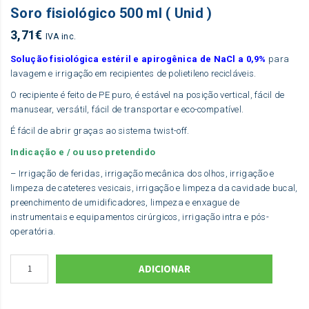
Soro fisiológico 500 ml ( Unid )
3,71
€
IVA inc.
Solução fisiológica estéril e apirogênica de NaCl a 0,9%
para
lavagem e irrigação em recipientes de polietileno recicláveis.
O recipiente é feito de PE puro, é estável na posição vertical, fácil de
manusear, versátil, fácil de transportar e eco-compatível.
É fácil de abrir graças ao sistema twist-off.
Indicação e / ou uso pretendido
– Irrigação de feridas, irrigação mecânica dos olhos, irrigação e
limpeza de cateteres vesicais, irrigação e limpeza da cavidade bucal,
preenchimento de umidificadores, limpeza e enxague de
instrumentais e equipamentos cirúrgicos, irrigação intra e pós-
operatória.
ADICIONAR