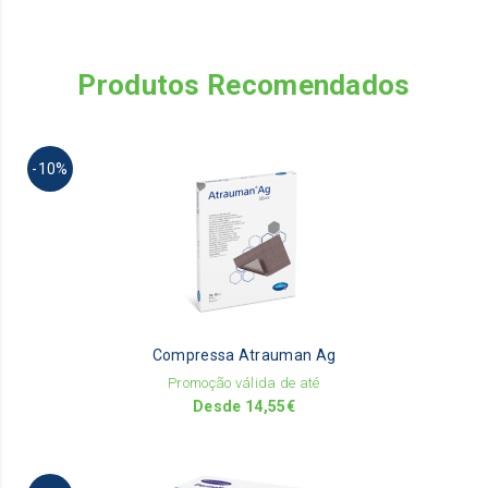
Produtos Recomendados
Th
-10%
pr
ha
mu
va
Th
op
m
be
Compressa Atrauman Ag
ch
on
Promoção válida de até
th
Desde
14,55
€
pr
pa
Th