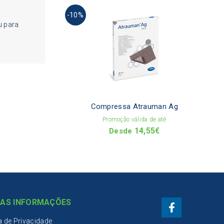
This
-10%
produ
u para
has
multi
varia
The
optio
may
be
chos
on
Compressa Atrauman Ag
the
Promoção válida de até
produ
14,55
€
page
Desde
AS INFORMAÇÕES
ca de Privacidade