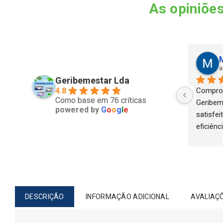
As opiniões
Filipa Miriam
M
ano passado
a
Geribemestar Lda
Recebi tudo muito rápido, bem 
4.8
Compro 
Como base em 76 críticas
embalado. Preços muito 
Geribem
powered by
G
o
o
g
l
e
competitivos.
satisfe
eficiênc
problem
comprei
foi muit
situaçã
satisfeit
DESCRIÇÃO
INFORMAÇÃO ADICIONAL
AVALIAÇÕ