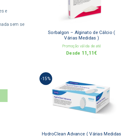
The
optio
es e
may
be
chos
onada sem se
on
Sorbalgon – Alginato de Cálcio (
the
Várias Medidas )
produ
Promoção válida de até
page
11,11
€
Desde
This
-15%
produ
has
multi
varia
The
optio
may
be
chos
on
HydroClean Advance ( Várias Medidas