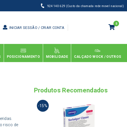
924 140 629
(Custo da chamada rede movel nacional)
0
INICIAR SESSÃO / CRIAR CONTA
S
POSICIONAMENTO
MOBILIDADE
CALÇADO WOCK / OUTROS
Produtos Recomendados
This
-15%
produ
has
multi
eridas.
varia
o risco de