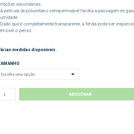
nfeções secundárias.
 A película de poliuretano semipermeável facilita a passagem de gas
humidade.
 Dado que é completamente transparente, a ferida pode ser inspeci
remover o penso.
Várias medidas disponíveis.
TAMANHO
ADICIONAR