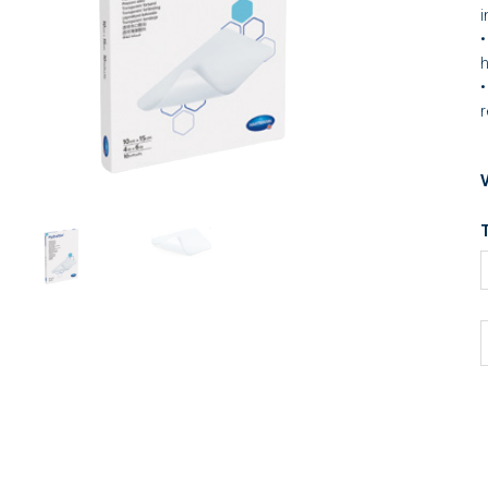
i
•
•