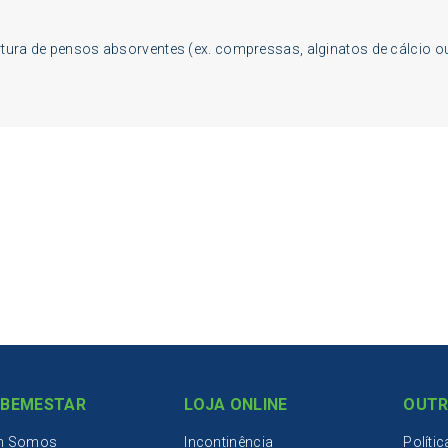
rtura de pensos absorventes (ex. compressas, alginatos de cálcio o
IBEMESTAR
LOJA ONLINE
OUTR
m Somos
Incontinência
Políti