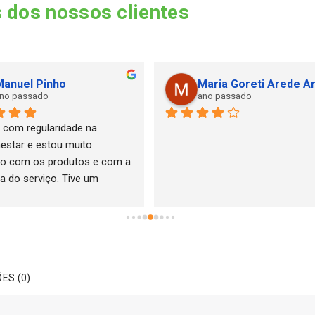
 dos nossos clientes
anuel Pinho
Maria Goreti Arede A
no passado
ano passado
com regularidade na 
estar e estou muito 
ito com os produtos e com a 
ia do serviço. Tive um 
a com um equipamento que 
 mas o serviço pós venda 
o atencioso e resolveu a 
o como pretendido.Muito 
o.
ES (0)