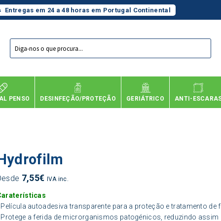
Entregas em 24 a 48 horas em Portugal Continental
Products
search
AL PENSO
DESINFEÇÃO/PROTEÇÃO
GERIÁTRICO
ANTI-ESCARA
Hydrofilm
7,55
€
Desde
IVA inc.
Caraterísticas
 Película autoadesiva transparente para a proteção e tratamento de f
 Protege a ferida de microrganismos patogénicos, reduzindo assim 