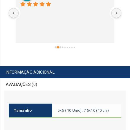
Exe
INFORMAÇÃO ADICIONAL
AVALIAÇÕES (0)
Tamanho
5×5 ( 10 Unid), 7,5×10 (10 uni)