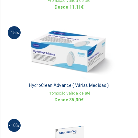
Promoção válida de até
th
Desde
11,11
€
pr
pa
Th
-15%
pr
ha
mu
va
Th
op
m
be
HydroClean Advance ( Várias Medidas )
ch
on
Promoção válida de até
th
Desde
35,30
€
pr
pa
Th
-10%
pr
ha