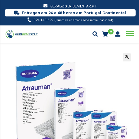
GERAL@GERIBEMESTAR.PT
Entregas em 24 a 48 horas em Portugal Continental
924 140 629
(Custo da chamada rede movel nacional)
0
MATERIAL PENSO
COMPRESSA ATRAUMAN
Products
search