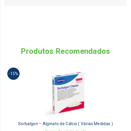
Produtos Recomendados
Th
-15%
pr
ha
mu
va
Th
op
m
be
Sorbalgon – Alginato de Cálcio ( Várias Medidas )
ch
on