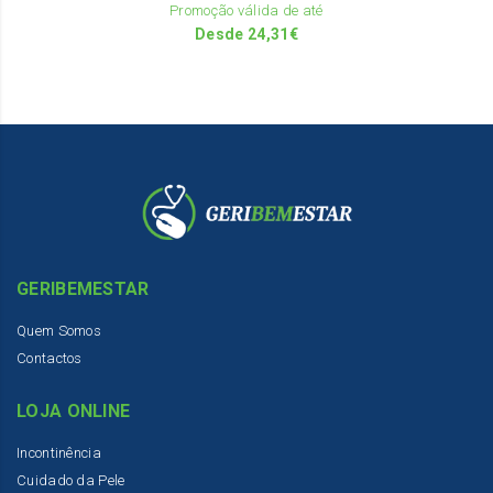
on
Promoção válida de até
th
Desde
24,31
€
pr
pa
GERIBEMESTAR
Quem Somos
Contactos
LOJA ONLINE
Incontinência
Cuidado da Pele