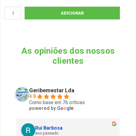
ADICIONAR
As opiniões dos nossos
clientes
Geribemestar Lda
4.8
Como base em 76 críticas
powered by
G
o
o
g
l
e
Rui Barbosa
ano passado