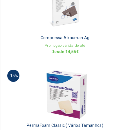
mu
va
Th
op
m
be
Compressa Atrauman Ag
ch
on
Promoção válida de até
th
Desde
14,55
€
pr
pa
Th
-15%
pr
ha
mu
va
Th
op
m
be
PermaFoam Classic ( Vários Tamanhos)
ch