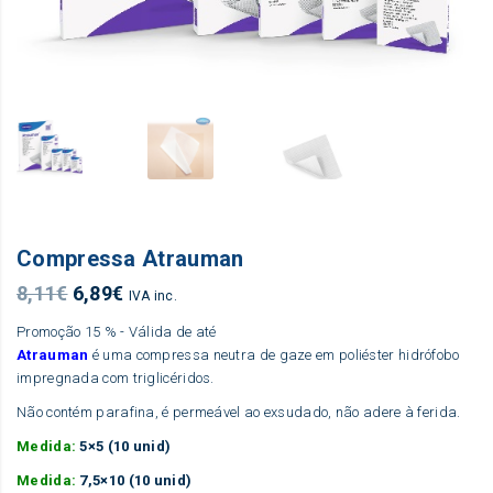
Compressa Atrauman
O
O
8,11
€
6,89
€
IVA inc.
preço
preço
Promoção 15 % - Válida de até
original
atual
Atrauman
é uma compressa neutra de gaze em poliéster hidrófobo
era:
é:
impregnada com triglicéridos.
8,11€.
6,89€.
Não contém parafina, é permeável ao exsudado, não adere à ferida.
Medida:
5×5 (10 unid)
Medida:
7,5×10 (10 unid)