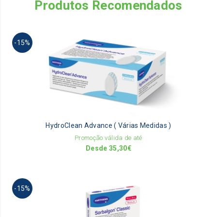
Produtos Recomendados
Th
-15%
pr
ha
mu
va
Th
op
m
be
HydroClean Advance ( Várias Medidas )
ch
on
Promoção válida de até
th
Desde
35,30
€
pr
pa
Th
-15%
pr
ha
mu