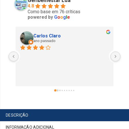
Geribemestar Lda
4.8
Como base em 76 críticas
powered by
G
o
o
g
l
e
Carlos Claro
ano passado
DESCRIÇÃO
INFORMAÇÃO ADICIONAL