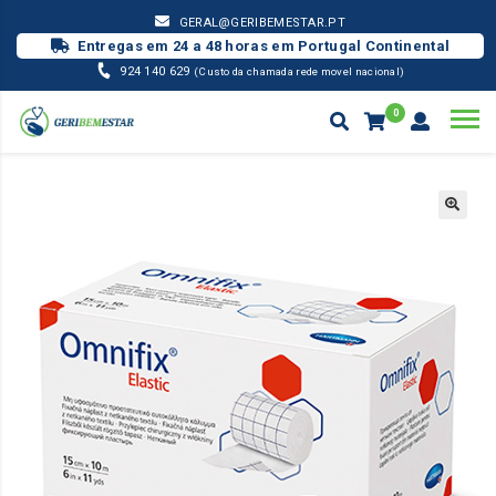
GERAL@GERIBEMESTAR.PT
Entregas em 24 a 48 horas em Portugal Continental
924 140 629
(Custo da chamada rede movel nacional)
0
MATERIAL PENSO
ADESIVO OMNIFIX
Products
search