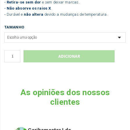
•
Retira-se sem dor
e sem deixar marcas.
•
Não absorve os raios X
.
• Durável e
não altera
devido a mudanças de temperatura.
TAMANHO
ADICIONAR
As opiniões dos nossos
clientes