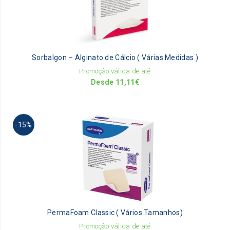
va
Th
op
m
be
Sorbalgon – Alginato de Cálcio ( Várias Medidas )
ch
on
Promoção válida de até
th
Desde
11,11
€
pr
pa
Th
-15%
pr
ha
mu
va
Th
op
m
be
PermaFoam Classic ( Vários Tamanhos)
ch
on
Promoção válida de até