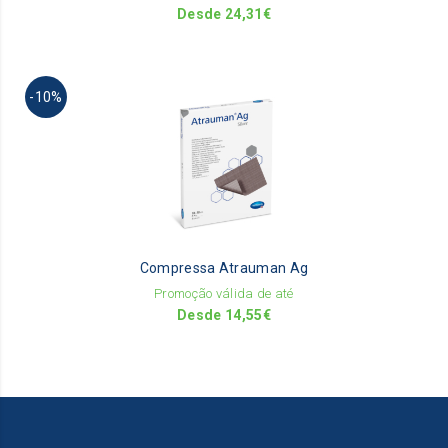
th
Desde
24,31
€
pr
pa
Th
-10%
pr
ha
mu
va
Th
op
m
be
Compressa Atrauman Ag
ch
on
Promoção válida de até
th
Desde
14,55
€
pr
pa