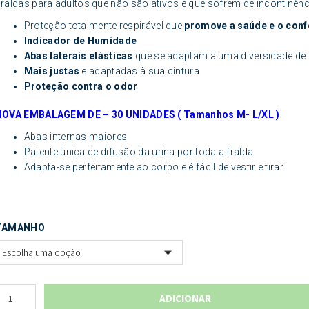
raldas para adultos que não são ativos e que sofrem de incontinênc
Proteção totalmente respirável que
promove a saúde e o conf
Indicador de Humidade
Abas laterais elásticas
que se adaptam a uma diversidade d
Mais justas
e adaptadas à sua cintura
Proteção contra o odor
NOVA EMBALAGEM DE – 30 UNIDADES ( Tamanhos M- L/XL )
Abas internas maiores
Patente única de difusão da urina por toda a fralda
Adapta-se perfeitamente ao corpo e é fácil de vestir e tirar
TAMANHO
ADICIONAR