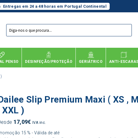
Entregas em 24 a 48 horas em Portugal Continental
Products
search
AL PENSO
DESINFEÇÃO/PROTEÇÃO
GERIÁTRICO
ANTI-ESCARA
 )
Dailee Slip Premium Maxi ( XS , M
, XXL )
17,09
€
Desde
IVA inc.
romoção 15 % - Válida de até