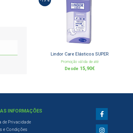
produ
has
multi
varia
The
optio
may
be
chos
on
Lindor Care Elásticos SUPER
the
Promoção válida de até
produ
15,90
€
page
Desde
AS INFORMAÇÕES
ca de Privacidade
s e Condições