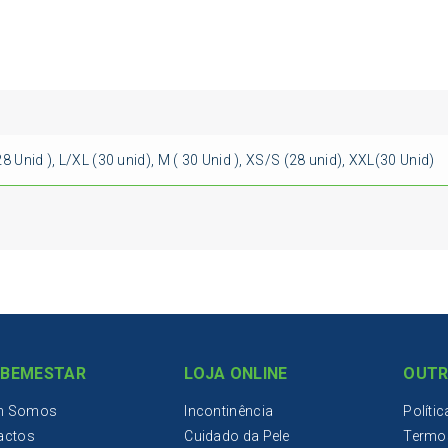
 Unid ), L/XL (30 unid), M ( 30 Unid ), XS/S (28 unid), XXL(30 Unid)
IBEMESTAR
LOJA ONLINE
OUTR
m Somos
Incontinência
Políti
actos
Cuidado da Pele
Termo