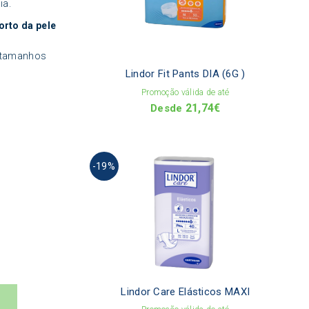
The
ia.
optio
orto da pele
may
be
chos
e tamanhos
on
Lindor Fit Pants DIA (6G )
the
Promoção válida de até
produ
21,74
€
page
Desde
This
-19%
produ
has
multi
varia
The
optio
may
be
chos
on
Lindor Care Elásticos MAXI
the