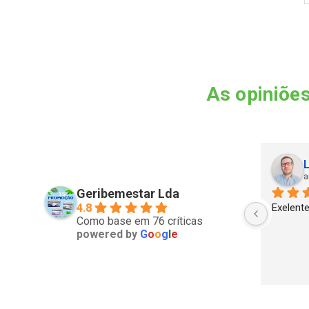
As opiniões
Rui Barbosa
L
ano passado
a
Geribemestar Lda
4.8
Exelente
Como base em 76 críticas
powered by
G
o
o
g
l
e