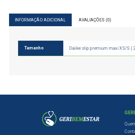
INFORMAÇÃO ADICIONAL
AVALIAÇÕES (0)
Tamanho
Dailee slip premium maxi XS/S ( 28
GER
Que
Cont