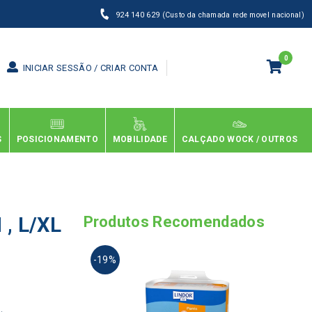
924 140 629
(Custo da chamada rede movel nacional)
0
INICIAR SESSÃO / CRIAR CONTA
S
POSICIONAMENTO
MOBILIDADE
CALÇADO WOCK / OUTROS
 , L/XL
Produtos Recomendados
This
-19%
produ
has
multi
varia