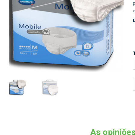
P
a
As opiniões