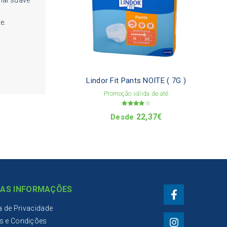
multi
varia
e.
The
optio
may
be
chos
on
Lindor Fit Pants NOITE ( 7G )
the
Promoção válida de até
produ
page
Avaliaçã
22,37
€
Desde
o
4.00
de 5
AS INFORMAÇÕES
ca de Privacidade
s e Condições