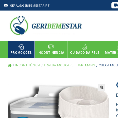
GERAL@GERIBEMESTAR.PT
PROMOÇÕES
INCONTINÊNCIA
CUIDADO DA PELE
MATERI
INCONTINÊNCIA
FRALDA MOLICARE - HARTMANN
CUECA MOLI
P
I
C