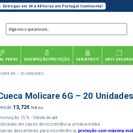
Entregas em 24 a 48 horas em Portugal Continental
Products
search
AL PENSO
DESINFEÇÃO/PROTEÇÃO
GERIÁTRICO
ANTI-ESCARA
CARE 6G – 20 UNIDADES
Cueca Molicare 6G – 20 Unidade
13,72
€
Desde
IVA inc.
romoção 15 % - Válida de até
ndicadas em casos de incontinência urinária média.
uecas descartáveis para incontinência,
proteção com máxima mob