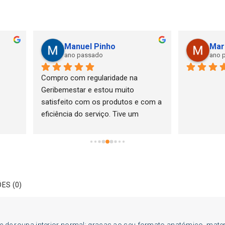
anuel Pinho
Maria Goreti Arede A
no passado
ano passado
com regularidade na 
estar e estou muito 
ito com os produtos e com a 
ia do serviço. Tive um 
a com um equipamento que 
 mas o serviço pós venda 
o atencioso e resolveu a 
o como pretendido.Muito 
o.
ES (0)
 de roupa interior normal; graças ao seu formato anatómico, mater