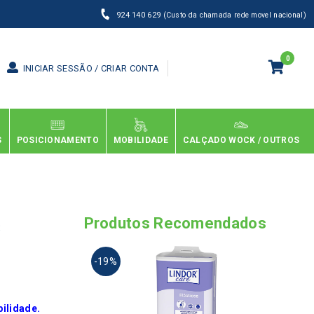
924 140 629
(Custo da chamada rede movel nacional)
0
INICIAR SESSÃO / CRIAR CONTA
S
POSICIONAMENTO
MOBILIDADE
CALÇADO WOCK / OUTROS
s
Produtos Recomendados
This
-19%
produ
has
multi
varia
ilidade.