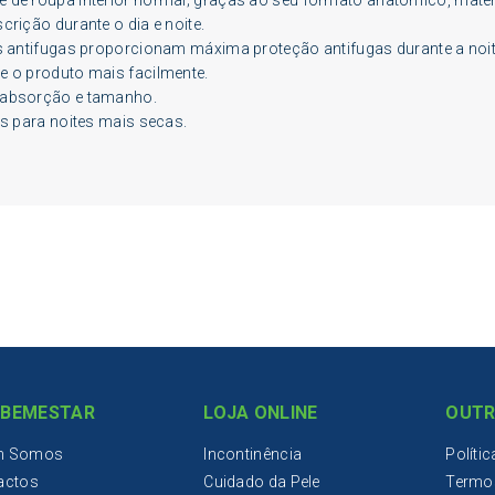
crição durante o dia e noite.
as antifugas proporcionam máxima proteção antifugas durante a noit
e o produto mais facilmente.
m absorção e tamanho.
is para noites mais secas.
IBEMESTAR
LOJA ONLINE
OUTR
m Somos
Incontinência
Políti
actos
Cuidado da Pele
Termo