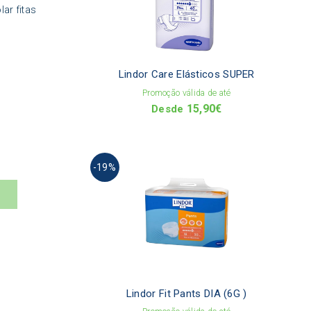
The
ar fitas
optio
may
be
chos
on
Lindor Care Elásticos SUPER
the
Promoção válida de até
produ
15,90
€
page
Desde
This
-19%
produ
has
multi
varia
The
optio
may
be
chos
on
Lindor Fit Pants DIA (6G )
the