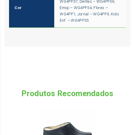
WG4PF57, Dentes – WG4PF56,
Cor
Emoji – WG4PF54, Flores –
WG4PF1, Jornal – WG4PF9, Kids
Enf. – WG4PF55
Produtos Recomendados
Th
pr
ha
mu