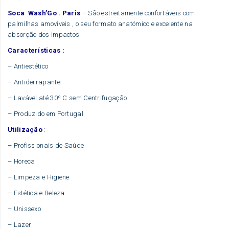
Soca Wash’Go . Paris
– São estreitamente confortáveis com
palmilhas amovíveis , o seu formato anatómico e excelente na
absorção dos impactos.
Características :
– Antiestético
– Antiderrapante
– Lavável até 30º C sem Centrifugação
– Produzido em Portugal
Utilização
:
– Profissionais de Saúde
– Horeca
– Limpeza e Higiene
– Estética e Beleza
– Unissexo
– Lazer