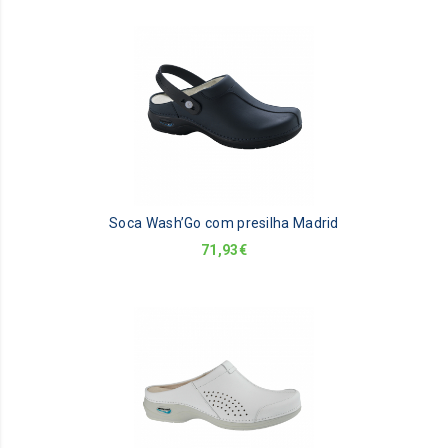
Soca Wash’Go com presilha Madrid
71,93
€
Th
pr
ha
mu
va
Th
op