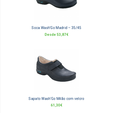
va
Th
op
m
be
Soca Wash’Go Madrid – 35/45
ch
on
Desde
53,87
€
th
pr
pa
Sapato Wash’Go Milão com velcro
61,30
€