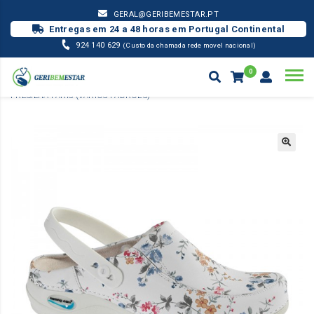
GERAL@GERIBEMESTAR.PT
Entregas em 24 a 48 horas em Portugal Continental
924 140 629
(Custo da chamada rede movel nacional)
0
CALÇADO WOCK / OUTROS
SOCA WASH’GO COM ELÁSTICOS E
PRESILHA PARIS (VÁRIOS PADRÕES)
Products
search