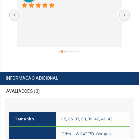
Exe
INFORMAÇÃO ADICIONAL
AVALIAÇÕES (0)
Tamanho
35, 36, 37, 38, 39, 40, 41, 42
Cães – WG4PF53, Corujas –