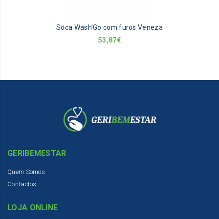
m
be
Soca Wash’Go com furos Veneza
ch
on
53,87
€
th
pr
pa
GERIBEMESTAR
Quem Somos
Contactos
LOJA ONLINE