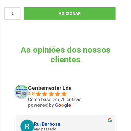
ADICIONAR
As opiniões dos nossos
clientes
Geribemestar Lda
4.8
Como base em 76 críticas
powered by
G
o
o
g
l
e
Rui Barbosa
ano passado