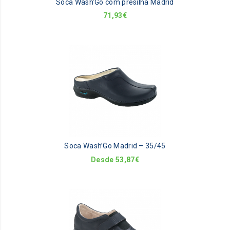
Soca Wash’Go com presilha Madrid
71,93
€
Th
pr
ha
mu
va
Th
op
m
be
Soca Wash’Go Madrid – 35/45
ch
on
Desde
53,87
€
th
pr
pa