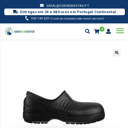
GERAL@GERIBEMESTAR.PT
Entregas em 24 a 48 horas em Portugal Continental
924 140 629
(Custo da chamada rede movel nacional)
0
CALÇADO WOCK / OUTROS
SAPATO SECURLITE
Products
search