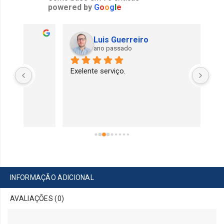
powered by
G
o
o
g
l
e
Luis Guerreiro
ano passado
Exelente serviço.
Boa
INFORMAÇÃO ADICIONAL
AVALIAÇÕES (0)