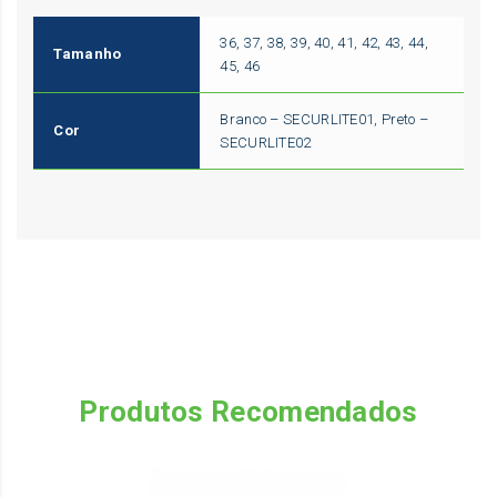
36, 37, 38, 39, 40, 41, 42, 43, 44,
Tamanho
45, 46
Branco – SECURLITE01, Preto –
Cor
SECURLITE02
Produtos Recomendados
Th