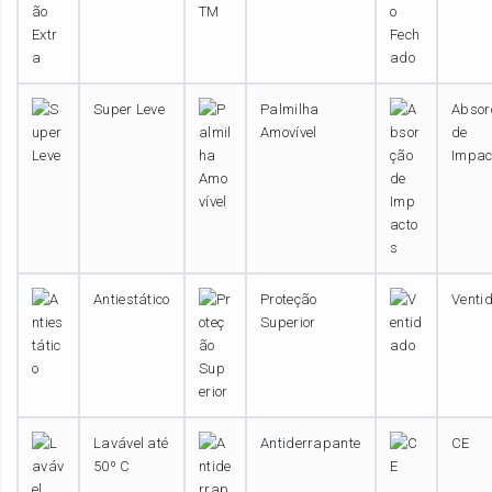
Super Leve
Palmilha
Absor
Amovível
de
Impac
Antiestático
Proteção
Venti
Superior
Lavável até
Antiderrapante
CE
50º C