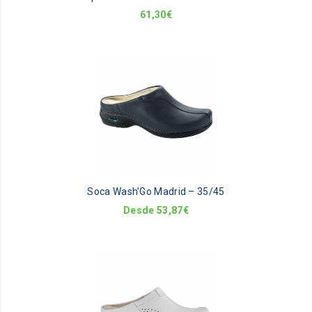
61,30
€
Th
pr
ha
mu
va
Th
op
m
be
Soca Wash’Go Madrid – 35/45
ch
on
Desde
53,87
€
th
pr
pa
Th
pr
ha
mu