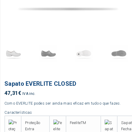
Sapato EVERLITE CLOSED
47,31
€
IVA inc.
Com o EVERLITE podes ser ainda mais eficaz em tudo o que fazes.
Características
Proteção
FeeliteTM
Sapat
Extra
Fecha