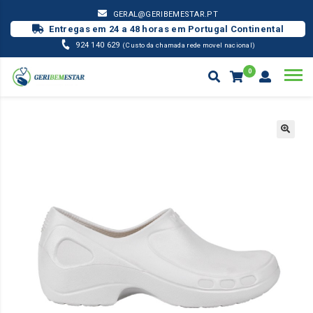
GERAL@GERIBEMESTAR.PT
Entregas em 24 a 48 horas em Portugal Continental
924 140 629
(Custo da chamada rede movel nacional)
0
CALÇADO WOCK / OUTROS
SAPATO EVERLITE CLOSED
Products
search