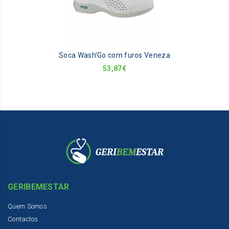
va
Th
op
m
be
Soca Wash’Go com furos Veneza
ch
on
53,87
€
th
pr
pa
GERIBEMESTAR
Quem Somos
Contactos