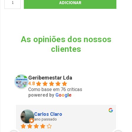
ADICIONAR
As opiniões dos nossos
clientes
Geribemestar Lda
4.8
Como base em 76 críticas
powered by
G
o
o
g
l
e
Carlos Claro
ano passado