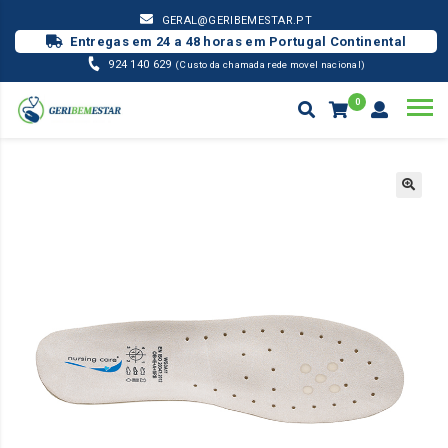
GERAL@GERIBEMESTAR.PT
Entregas em 24 a 48 horas em Portugal Continental
924 140 629
(Custo da chamada rede movel nacional)
0
CALÇADO WOCK / OUTROS
PALMILHA WASHGO BEGE
Products
search