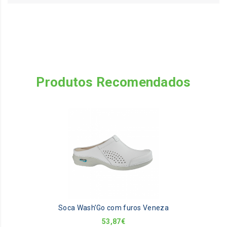
Produtos Recomendados
Th
pr
ha
mu
va
Th
op
m
be
Soca Wash’Go com furos Veneza
ch
on
53,87
€