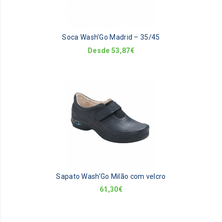
op
m
be
Soca Wash’Go Madrid – 35/45
ch
on
Desde
53,87
€
th
pr
pa
Sapato Wash’Go Milão com velcro
61,30
€