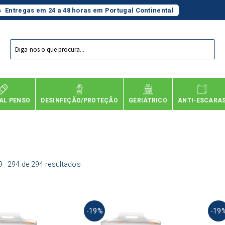
Entregas em 24 a 48 horas em Portugal Continental
Products
search
AL PENSO
DESINFEÇÃO/PROTEÇÃO
GERIÁTRICO
ANTI-ESCARA
9–294 de 294 resultados
This
This
-19%
-19
product
product
has
has