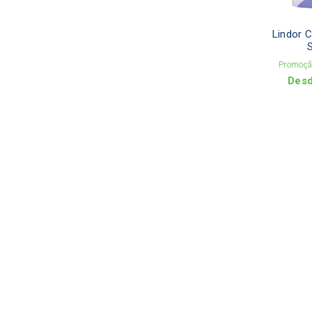
Lindor C
Promoção
Des