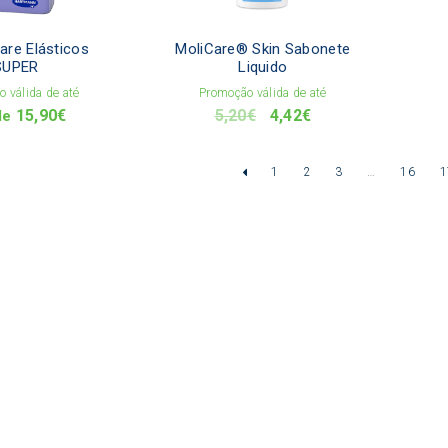
be
chosen
on
are Elásticos
MoliCare® Skin Sabonete
the
SUPER
Liquido
product
 válida de até
Promoção válida de até
page
O
O
15,90
€
5,20
€
4,42
€
de
preço
preço
original
atual
1
2
3
…
16
1
era:
é:
5,20€.
4,42€.