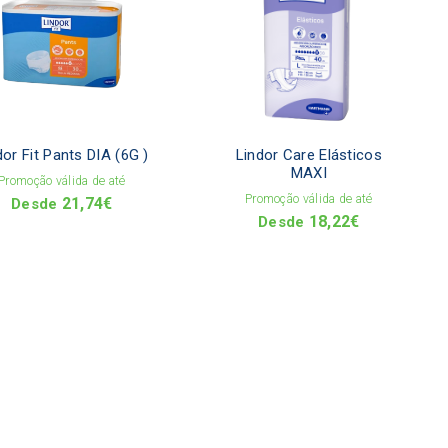
multiple
multip
variants.
varian
The
The
options
optio
may
may
be
be
chosen
chose
on
on
dor Fit Pants DIA (6G )
Lindor Care Elásticos
the
the
MAXI
Promoção válida de até
product
produ
Promoção válida de até
21,74
€
page
page
Desde
18,22
€
Desde