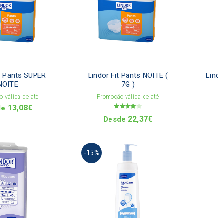
multiple
multiple
variants.
variants.
The
The
options
options
may
may
be
be
chosen
chosen
on
on
it Pants SUPER
Lindor Fit Pants NOITE (
Lin
the
the
NOITE
7G )
product
product
 válida de até
Promoção válida de até
page
page
13,08
€
de
Avaliaçã
22,37
€
Desde
o
4.00
de 5
This
-15%
product
has
multiple
variants.
The
options
may