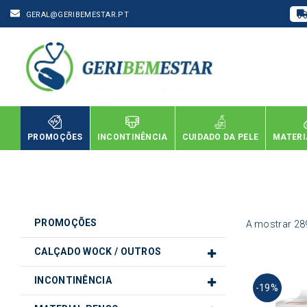
GERAL@GERIBEMESTAR.PT
PROMOÇÕES
INCONTINÊNCIA
CUIDADO DA PELE
MATERI
PROMOÇÕES
A mostrar 28
CALÇADO WOCK / OUTROS
INCONTINÊNCIA
-19%