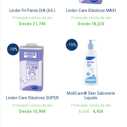
be
be
Lindor Fit Pants DIA (6G )
Lindor Care Elásticos MAXI
chosen
chos
on
on
Promoção válida de até
Promoção válida de até
the
the
Desde
21,74
€
Desde
18,22
€
product
prod
page
pag
This
-15%
-19%
product
has
multiple
variants.
The
options
may
be
MoliCare® Skin Sabonete
Lindor Care Elásticos SUPER
Liquido
chosen
on
Promoção válida de até
Promoção válida de até
the
O
O
Desde
15,90
€
5,20
€
4,42
€
product
preço
preço
page
original
atual