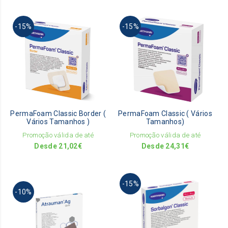
page
pag
This
This
-15%
-15%
product
pro
has
has
multiple
mult
variants.
vari
The
The
options
opti
may
ma
be
be
PermaFoam Classic Border (
PermaFoam Classic ( Vários
chosen
cho
Vários Tamanhos )
Tamanhos)
on
on
Promoção válida de até
Promoção válida de até
the
the
Desde
21,02
€
Desde
24,31
€
product
pro
page
pag
This
This
-15%
pro
-10%
product
has
has
mult
multiple
vari
variants.