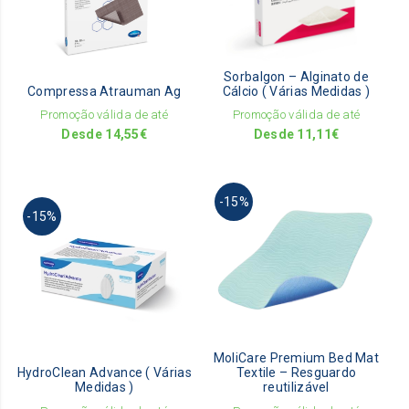
The
The
opti
options
ma
may
be
be
Sorbalgon – Alginato de
cho
Compressa Atrauman Ag
Cálcio ( Várias Medidas )
chosen
on
on
Promoção válida de até
Promoção válida de até
the
the
Desde
14,55
€
Desde
11,11
€
pro
product
pag
page
This
This
-15%
pro
-15%
product
has
has
mult
multiple
vari
variants.
The
The
opti
options
ma
may
be
be
MoliCare Premium Bed Mat
cho
HydroClean Advance ( Várias
Textile – Resguardo
chosen
on
Medidas )
reutilizável
on
the