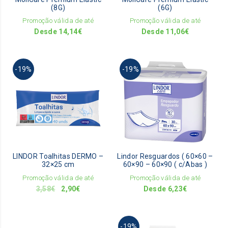
chosen
cho
(8G)
(6G)
on
on
Promoção válida de até
Promoção válida de até
the
the
Desde
14,14
€
Desde
11,06
€
product
pro
page
pag
This
-19%
-19%
pro
has
mult
vari
The
opti
ma
be
LINDOR Toalhitas DERMO –
Lindor Resguardos ( 60×60 –
cho
32×25 cm
60×90 – 60×90 ( c/Abas )
on
Promoção válida de até
Promoção válida de até
the
O
O
3,58
€
2,90
€
Desde
6,23
€
pro
preço
preço
pag
original
atual
This
era:
é:
-19%